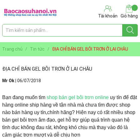
Tài khoản
Giỏ hàng
Trang chủ
/
Tin tức
/
ĐỊA CHỈ BÁN GEL BÔI TRƠN Ở LAI CHÂU
ĐỊA CHỈ BÁN GEL BÔI TRƠN Ở LAI CHÂU
Mr Ok
|
06/07/2018
Bạn đang muốn tìm
shop bán gel bôi trơn online
uy tín để đặt
hàng online ship hàng về tận nhà mà chưa tìm được shop
nào bán hàng uy tín,chính hãng? Hiện nay có rất nhiều shop
bán gel bôi trơn âm đạo, gel hỗ trợ giúp quá trình quan hệ
tình dục không đau rát, không khó chịu mà thay vào đó là
cảm giác trơn mượt và dễ chịu hơn