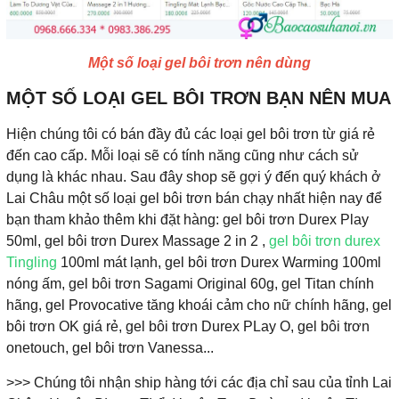
Một số loại gel bôi trơn nên dùng
MỘT SỐ LOẠI GEL BÔI TRƠN BẠN NÊN MUA
Hiện chúng tôi có bán đầy đủ các loại gel bôi trơn từ giá rẻ
đến cao cấp. Mỗi loại sẽ có tính năng cũng như cách sử
dụng là khác nhau. Sau đây shop sẽ gợi ý đến quý khách ở
Lai Châu một số loại gel bôi trơn bán chạy nhất hiện nay để
bạn tham khảo thêm khi đặt hàng: gel bôi trơn Durex Play
50ml, gel bôi trơn Durex Massage 2 in 2 ,
gel bôi trơn durex
Tingling
100ml mát lạnh, gel bôi trơn Durex Warming 100ml
nóng ấm, gel bôi trơn Sagami Original 60g, gel Titan chính
hãng, gel Provocative tăng khoái cảm cho nữ chính hãng, gel
bôi trơn OK giá rẻ, gel bôi trơn Durex PLay O, gel bôi trơn
onetouch, gel bôi trơn Vanessa...
>>> Chúng tôi nhận ship hàng tới các địa chỉ sau của tỉnh Lai