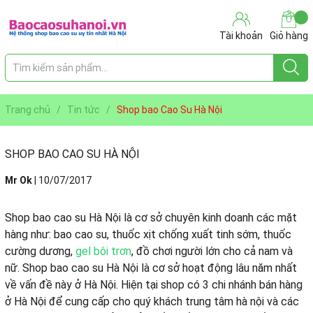
Tài khoản
Giỏ hàng
Trang chủ
/
Tin tức
/
Shop bao Cao Su Hà Nội
SHOP BAO CAO SU HÀ NỘI
Mr Ok
|
10/07/2017
Shop bao cao su Hà Nội là cơ sở chuyên kinh doanh các mặt
hàng như: bao cao su, thuốc xịt chống xuất tinh sớm, thuốc
cường dương,
gel bôi trơn
, đồ chơi người lớn cho cả nam và
nữ. Shop bao cao su Hà Nội là cơ sở hoạt động lâu năm nhất
về vấn đề này ở Hà Nội. Hiện tại shop có 3 chi nhánh bán hàng
ở Hà Nội để cung cấp cho quý khách trung tâm hà nội và các