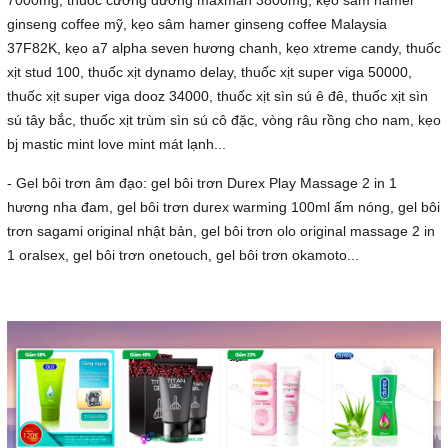
ginseng coffee mỹ, kẹo sâm hamer ginseng coffee Malaysia
37F82K, kẹo a7 alpha seven hương chanh, kẹo xtreme candy, thuốc
xịt stud 100, thuốc xịt dynamo delay, thuốc xịt super viga 50000,
thuốc xịt super viga dooz 34000, thuốc xịt sìn sú ê đê, thuốc xịt sìn
sú tây bắc, thuốc xịt trùm sìn sú cô đặc, vòng râu rồng cho nam, kẹo
bj mastic mint love mint mát lạnh...
- Gel bôi trơn âm đạo: gel bôi trơn Durex Play Massage 2 in 1
hương nha đam, gel bôi trơn durex warming 100ml ấm nóng, gel bôi
trơn sagami original nhật bản, gel bôi trơn olo original massage 2 in
1 oralsex, gel bôi trơn onetouch, gel bôi trơn okamoto...