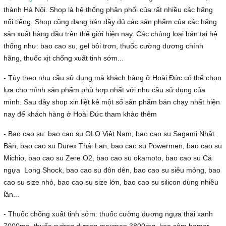
thành Hà Nội. Shop là hệ thống phân phối của rất nhiều các hãng
nổi tiếng. Shop cũng đang bán đầy đủ các sản phẩm của các hãng
sản xuất hàng đầu trên thế giới hiện nay. Các chủng loại bán tại hệ
thống như: bao cao su, gel bôi trơn, thuốc cường dương chính
hãng, thuốc xịt chống xuất tinh sớm...
- Tùy theo nhu cầu sử dụng mà khách hàng ở Hoài Đức có thể chọn
lựa cho mình sản phẩm phù hợp nhất với nhu cầu sử dụng của
mình. Sau đây shop xin liệt kê một số sản phẩm bán chạy nhất hiện
nay để khách hàng ở Hoài Đức tham khảo thêm
- Bao cao su: bao cao su OLO Việt Nam, bao cao su Sagami Nhật
Bản, bao cao su Durex Thái Lan, bao cao su Powermen, bao cao su
Michio, bao cao su Zere O2, bao cao su okamoto, bao cao su Cá
ngựa Long Shock, bao cao su đôn dên, bao cao su siêu mỏng, bao
cao su size nhỏ, bao cao su size lớn, bao cao su silicon dùng nhiều
lần...
- Thuốc chống xuất tinh sớm: thuốc cường dương ngựa thái xanh
7000mg, thuốc cường dương maxman 3800mg, kẹo sâm hamer