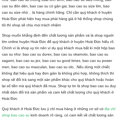
cao su đôn dên, bao cao su có gân gai, bao cao su size lớn, bao
cao su size nhỏ... là hàng chính hãng. Chỉ cần quý khách ở huyện
Hoài Đức phát hiện hay mua phải hàng giả ở hệ thống shop chúng
tôi thì shop sẽ chịu mọi trách nhiệm
Shop muốn khẳng định đến chất lượng sản phẩm và là shop người
lớn online huyện Hoài Đức để quý khách ở huyện Hoài Đức hiểu rõ.
Chính vì là shop uy tín nên ví dụ quý khách mua bất kì một hộp bao
cao su như: bao cao su durex, bao cao su okamoto, bao cao su
sagami, bao cao su jex, bao cao su good times, bao cao su power
men, bao cao su masculan, bao cao su olo...Nếu dùng một chiếc
không đạt hiệu quả hay đơn giản là không phù hợp, không thích thì
shop sẽ đổi trả sang một sản phẩm khác cho quý khách hoặc hoàn
lại số tiền mà quý khách đã mua. Shop tự tin là shop bao cao su duy
nhất dám đổi trả sản phẩm và cam kết chất lượng cho quý khách ở
Hoài Đức
Quý khách ở Hoài Đức lưu ý chỉ mua hàng ở những cơ sở có
địa chỉ
shop bao cao su
kinh doanh rõ ràng, có cam kết về chất lượng sản