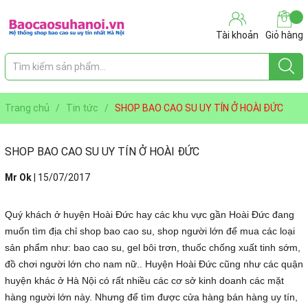
Tài khoản
Giỏ hàng
Trang chủ
/
Tin tức
/
SHOP BAO CAO SU UY TÍN Ở HOÀI ĐỨC
SHOP BAO CAO SU UY TÍN Ở HOÀI ĐỨC
Mr Ok
|
15/07/2017
Quý khách ở huyện Hoài Đức hay các khu vực gần Hoài Đức đang
muốn tìm địa chỉ shop bao cao su, shop người lớn để mua các loại
sản phẩm như: bao cao su, gel bôi trơn, thuốc chống xuất tinh sớm,
đồ chơi người lớn cho nam nữ.. Huyện Hoài Đức cũng như các quận
huyện khác ở Hà Nội có rất nhiều các cơ sở kinh doanh các mặt
hàng người lớn này. Nhưng để tìm được cửa hàng bán hàng uy tín,