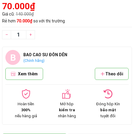
70.000₫
Giá cũ:
140.000₫
Rẻ hơn
70.000₫
so với thị trường
–
+
B
BAO CAO SU ĐÔN DÊN
(Chính hãng)
Xem thêm
Theo dõi
Hoàn tiền
Mở hộp
Đóng hộp Kín
300%
kiểm tra
bảo mật
nếu hàng giả
nhận hàng
tuyệt đối