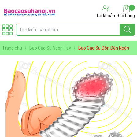
Tài khoản
Giỏ hàng
Trang chủ
/
Bao Cao Su Ngón Tay
/
Bao Cao Su Đôn Dên Ngón
Tay 1 Chiếc Đầu Phình