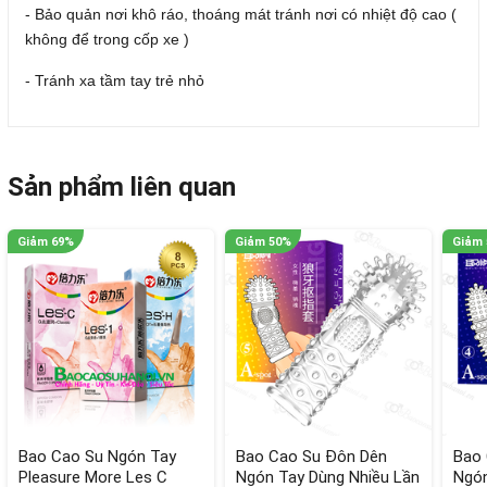
- Bảo quản nơi khô ráo, thoáng mát tránh nơi có nhiệt độ cao (
không để trong cốp xe )
- Tránh xa tầm tay trẻ nhỏ
Sản phẩm liên quan
Bao Cao Su Ngón Tay
Bao Cao Su Đôn Dên
Bao 
Pleasure More Les C
Ngón Tay Dùng Nhiều Lần
Ngón