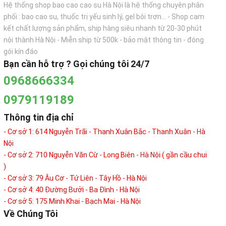
Hệ thống shop bao cao cao su Hà Nội là hệ thống chuyên phân
phối : bao cao su, thuốc trị yếu sinh lý, gel bôi trơn... - Shop cam
kết chất lượng sản phẩm, ship hàng siêu nhanh từ 20-30 phút
nội thành Hà Nội - Miễn ship từ 500k - bảo mật thông tin - đóng
gói kín đáo
Bạn cần hỗ trợ ? Gọi chúng tôi 24/7
0968666334
0979119189
Thông tin địa chỉ
- Cơ sở 1: 614 Nguyễn Trãi - Thanh Xuân Bắc - Thanh Xuân - Hà
Nội
- Cơ sở 2: 710 Nguyễn Văn Cừ - Long Biên - Hà Nội ( gần cầu chui
)
- Cơ sở 3: 79 Âu Cơ - Tứ Liên - Tây Hồ - Hà Nội
- Cơ sở 4: 40 Đường Bưởi - Ba Đình - Hà Nội
- Cơ sở 5: 175 Minh Khai - Bạch Mai - Hà Nội
Về Chúng Tôi