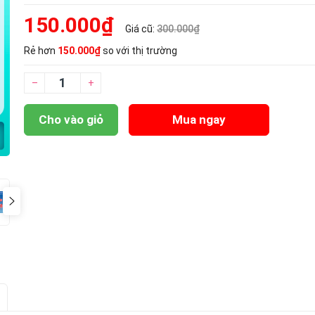
150.000₫
Giá cũ:
300.000₫
Rẻ hơn
150.000₫
so với thị trường
–
+
Cho vào giỏ
Mua ngay