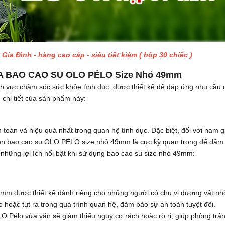
Gia Đình - hàng cao cấp - siêu tiết kiệm ( hộp 30 chiếc )
A BAO CAO SU OLO PÉLO Size Nhỏ 49mm
nh vực chăm sóc sức khỏe tình dục, được thiết kế để đáp ứng nhu cầu
 chi tiết của sản phẩm này:
oàn và hiệu quả nhất trong quan hệ tình dục. Đặc biệt, đối với nam g
chọn bao cao su OLO PÉLO size nhỏ 49mm là cực kỳ quan trọng để đảm
 những lợi ích nổi bật khi sử dụng bao cao su size nhỏ 49mm:
mm được thiết kế dành riêng cho những người có chu vi dương vật n
ẻo hoặc tụt ra trong quá trình quan hệ, đảm bảo sự an toàn tuyệt đối.
LO Pélo vừa vặn sẽ giảm thiểu nguy cơ rách hoặc rò rỉ, giúp phòng trán