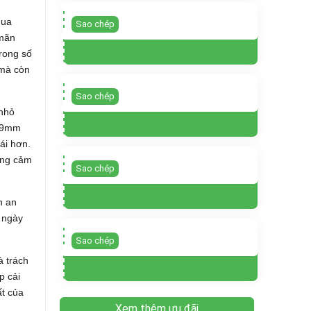
qua
Sao chép
 mãn
rong số
 mà còn
Sao chép
 nhỏ
 49mm
ái hơn.
tăng cảm
Sao chép
h an
y ngày
Sao chép
à trách
p cải
ất của
Xem thêm ưu đãi