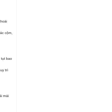
khoái
iác cộm,
 tụt bao
uy trì
ải mái