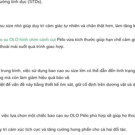
đường tình dục (STDs).
u size nhỏ giúp duy trì cảm giác tự nhiên và chân thật hơn, làm tăng 
o su OLO hình chim cánh cụt
Pélo vừa kích thước giúp hạn chế cảm g
thoải mái suốt quá trình giao hợp.
trung bình, việc sử dụng bao cao su size lớn có thể dẫn đến tình trạng
ng mà còn làm giảm hiệu quả bảo vệ.
 để vấn đề này bằng thiết kế ôm sát, giữ cố định trên dương vật và d
 việc lựa chọn một chiếc bao cao su OLO Pélo phù hợp sẽ giúp họ tho
uy trì cảm xúc tích cực và tăng cường hưng phấn cho cả hai đối tác.