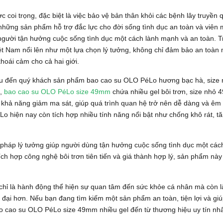
c coi trọng, đặc biệt là việc bảo vệ bản thân khỏi các bệnh lây truyền 
những sản phẩm hỗ trợ đắc lực cho đời sống tình dục an toàn và viên
 người tận hưởng cuộc sống tình dục một cách lành mạnh và an toàn. T
ệt Nam nổi lên như một lựa chọn lý tưởng, không chỉ đảm bảo an toàn
hoái cảm cho cả hai giới.
iệu đến quý khách sản phẩm bao cao su OLO PéLo hương bạc hà, size
o,
bao cao su OLO PéLo size 49mm
chứa nhiều gel bôi trơn, size nhỏ
khả năng giảm ma sát, giúp quá trình quan hệ trở nên dễ dàng và êm 
éLo hiện nay còn tích hợp nhiều tính năng nổi bật như chống khô rát, 
 pháp lý tưởng giúp người dùng tận hưởng cuộc sống tình dục một các
tích hợp công nghệ bôi trơn tiên tiến và giá thành hợp lý, sản phẩm nà
ỉ là hành động thể hiện sự quan tâm đến sức khỏe cá nhân mà còn l
 đại hơn. Nếu bạn đang tìm kiếm một sản phẩm an toàn, tiện lợi và giú
ao cao su OLO PéLo size 49mm nhiều gel đến từ thương hiệu uy tín nh