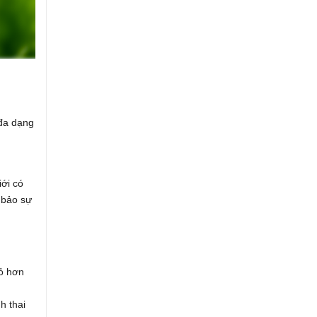
 đa dạng
iới có
 bảo sự
hỏ hơn
h thai