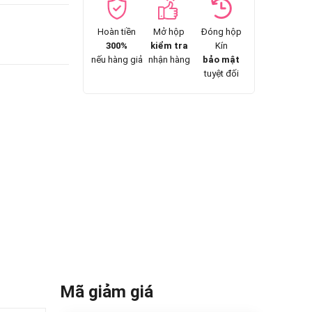
Hoàn tiền
Mở hộp
Đóng hộp
300%
kiểm tra
Kín
nếu hàng giả
nhận hàng
bảo mật
tuyệt đối
Mã giảm giá