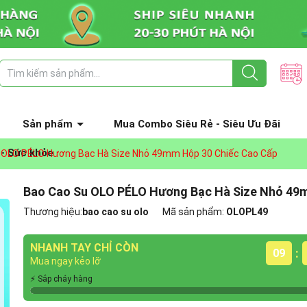
Sản phẩm
Mua Combo Siêu Rẻ - Siêu Ưu Đãi
 - Sức khỏe
 OLO PÉLO Hương Bạc Hà Size Nhỏ 49mm Hộp 30 Chiếc Cao Cấp
Bao Cao Su OLO PÉLO Hương Bạc Hà Size Nhỏ 49
Thương hiệu:
bao cao su olo
Mã sản phẩm:
OLOPL49
NHANH TAY CHỈ CÒN
:
09
Mua ngay kẻo lỡ
⚡ Sắp cháy hàng