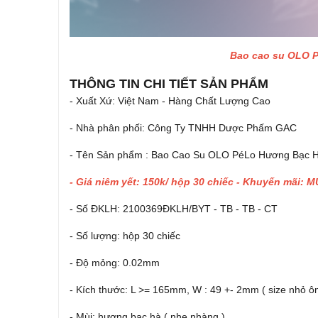
Bao cao su OLO P
THÔNG TIN CHI TIẾT SẢN PHẨM
- Xuất Xứ: Việt Nam - Hàng Chất Lượng Cao
- Nhà phân phối: Công Ty TNHH Dược Phấm GAC
- Tên Sản phẩm : Bao Cao Su OLO PéLo Hương Bạc Hà 
- Giá niêm yết: 150k/ hộp 30 chiếc - Khuyến mãi:
- Số ĐKLH: 2100369ĐKLH/BYT - TB - TB - CT
- Số lượng: hộp 30 chiếc
- Độ mỏng: 0.02mm
- Kích thước: L >= 165mm, W : 49 +- 2mm ( size nhỏ ôm
- Mùi: hương bạc hà ( nhẹ nhàng )