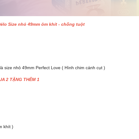
élo Size nhỏ 49mm ôm khít - chống tuột
size nhỏ 49mm Perfect Love ( Hình chim cánh cụt )
 MUA 2 TẶNG THÊM 1
 khít )