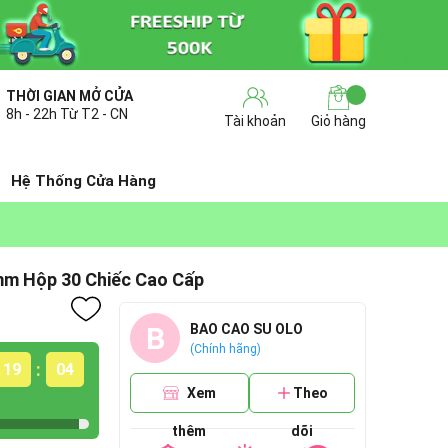
THỜI GIAN MỞ CỬA
8h - 22h Từ T2 - CN
Tài khoản
Giỏ hàng
Hệ Thống Cửa Hàng
mm Hộp 30 Chiếc Cao Cấp
B
BAO CAO SU OLO
(Chính hãng)
:
19
03
Xem
Theo
thêm
dõi