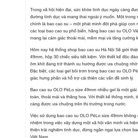
Trong xã hội hiện đại, sức khỏe tình dục ngày càng đượ
đường tình dục và mang thai ngoài ý muốn. Một trong 
chính là bao cao su – một phát minh đột phá giúp con
các loại bao cao su phổ biến, hãng bao cao su OLO Vi
mang lại cảm giác thoải mái, mềm mại và tăng cường k
Hôm nay hệ thống shop bao cao su Hà Nội Sẽ giới th
49mm, hộp 30 chiếc siêu tiết kiệm. Với thiết kế độc đá
ôm khít đang trở thành xu hướng được ưa chuộng nhờ 
Đặc biệt, các loại gel bôi trơn trong bao cao su OLO P
giác hưng phấn và hỗ trợ cải thiện các vấn đề sinh lý.
Bao cao su OLO PéLo size 49mm nhiều gel là một giải
toàn, thoải mái và thăng hoa. Với thiết kế thông minh, 
càng được ưa chuộng trên thị trường trong nước.
Việc sử dụng bao cao su OLO PéLo size 49mm không ch
nhiệm trong việc xây dựng một xã hội văn minh và hiện
thiện trải nghiệm tình dục, đừng ngần ngại lựa chọn b
Việt Nam.