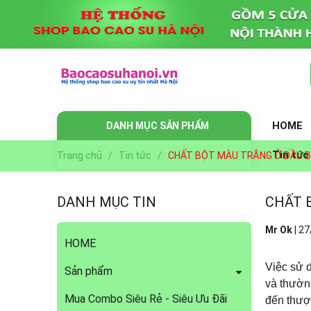
HOME
DANH MỤC SẢN PHẨM
Tin tức
Trang chủ
/
Tin tức
/
CHẤT BỘT MÀU TRẮNG Ở ĐẦU BA
DANH MỤC TIN
CHẤT B
Mr Ok
|
27
HOME
Việc sử d
Sản phẩm
và thường
Mua Combo Siêu Rẻ - Siêu Ưu Đãi
đến thượ