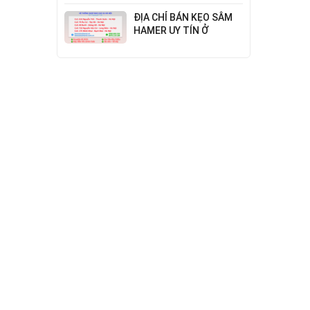
Đỉnh Cao Công Nghệ
ĐỊA CHỈ BÁN KẸO SÂM
HAMER UY TÍN Ở
THANH XUÂN