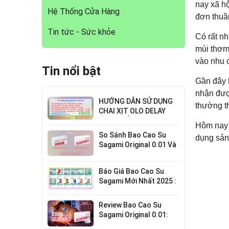
nay xã hộ
Hệ Thống Cửa Hàng
đơn thuầ
Tin tức - Sức khỏe
Có rất nh
mùi thơm,
vào nhu 
Tin nổi bật
Gần đây h
nhận đượ
HƯỚNG DẪN SỬ DỤNG
thường t
CHAI XỊT OLO DELAY
HIỆU QUẢ NHẤT
Hôm nay t
So Sánh Bao Cao Su
dụng sả
Sagami Original 0.01 Và
0.02 : Lựa Chọn Nào Cho
Bạn?
Báo Giá Bao Cao Su
Sagami Mới Nhất 2025 :
Chi Tiết Từng Loại
Review Bao Cao Su
Sagami Original 0.01:
Mỏng Nhất Thế Giới,