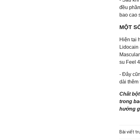
đều phần
bao cao s
MỘT SỐ
Hiện tại 
Lidocain
Masculan
su Feel 4
- Đây cũn
dài thêm
Chất bột
trong ba
hưởng gì
Bài viết t