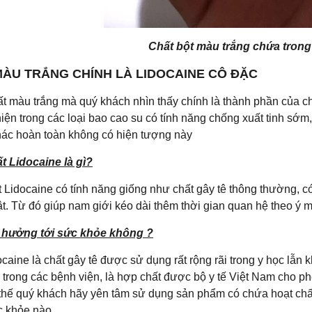
Chất bột màu trắng chứa trong
ÀU TRẮNG CHÍNH LÀ LIDOCAINE CÔ ĐẶC
ất màu trắng mà quý khách nhìn thấy chính là thành phần của c
hiện trong các loại bao cao su có tính năng chống xuất tinh sớm
hác hoàn toàn không có hiện tượng này
ất Lidocaine là gì?
t Lidocaine có tính năng giống như chất gây tê thông thường, 
t. Từ đó giúp nam giới kéo dài thêm thời gian quan hệ theo ý
 hưởng tới sức khỏe không ?
caine là chất gây tê được sử dụng rất rộng rãi trong y học lẫ
 trong các bệnh viện, là hợp chất được bộ y tế Việt Nam cho p
 thế quý khách hãy yên tâm sử dụng sản phẩm có chứa hoạt chấ
c khỏe nào