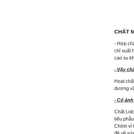
CHẤT M
- Hợp ch
chỉ xuất 
cao su k
- Vậy ch
Hoạt chấ
dương vậ
- Có ảnh
Chất Lido
tiểu phẫu
Chính vì
đề về sứ