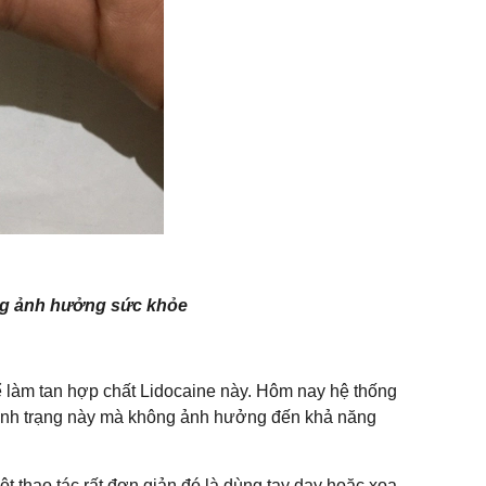
ng ảnh hưởng sức khỏe
ể làm tan hợp chất Lidocaine này. Hôm nay hệ thống
tình trạng này mà không ảnh hưởng đến khả năng
t thao tác rất đơn giản đó là dùng tay day hoặc xoa