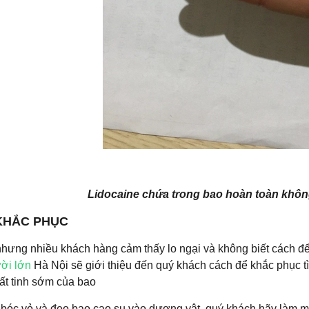
Lidocaine chứa trong bao hoàn toàn khô
KHẮC PHỤC
nhưng nhiều khách hàng cảm thấy lo ngại và không biết cách đ
ời lớn
Hà Nội sẽ giới thiệu đến quý khách cách để khắc phục 
ất tinh sớm của bao
 bóc vỏ và đeo bao cao su vào dương vật, quý khách hãy làm mộ