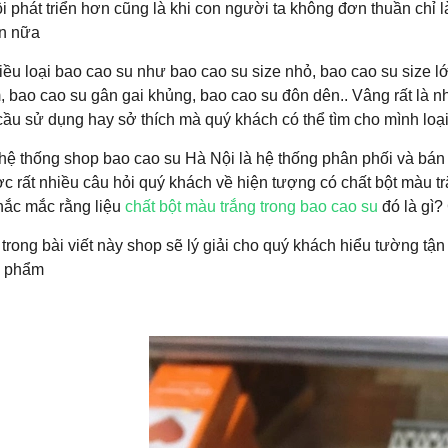
i phát triển hơn cũng là khi con người ta không đơn thuần chỉ 
n nữa
iều loại bao cao su như bao cao su size nhỏ, bao cao su size l
 bao cao su gân gai khủng, bao cao su đôn dên.. Vâng rất là nhi
cầu sử dụng hay sở thích mà quý khách có thể tìm cho mình loạ
ệ thống shop bao cao su Hà Nội là hệ thống phân phối và bán b
c rất nhiều câu hỏi quý khách về hiện tượng có chất bột màu t
hắc mắc rằng liệu
chất bột màu trắng trong bao cao su
đó là gì?
rong bài viết này shop sẽ lý giải cho quý khách hiểu tường tậ
n phẩm