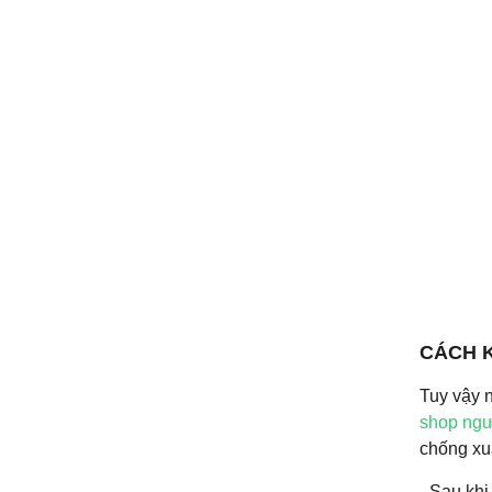
CÁCH 
Tuy vậy 
shop ngư
chống xu
- Sau khi