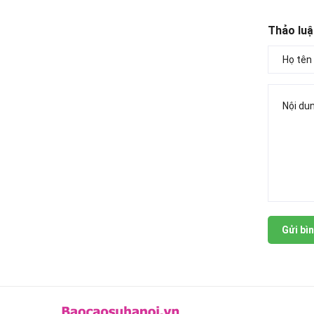
Thảo luậ
Gửi bìn