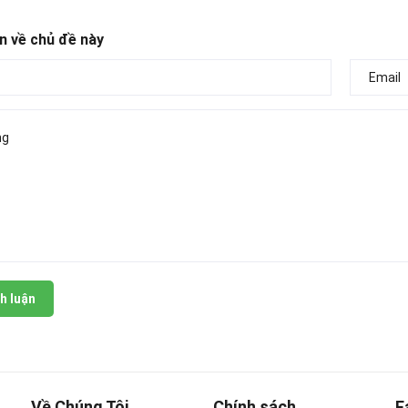
n về chủ đề này
h luận
Về Chúng Tôi
Chính sách
F