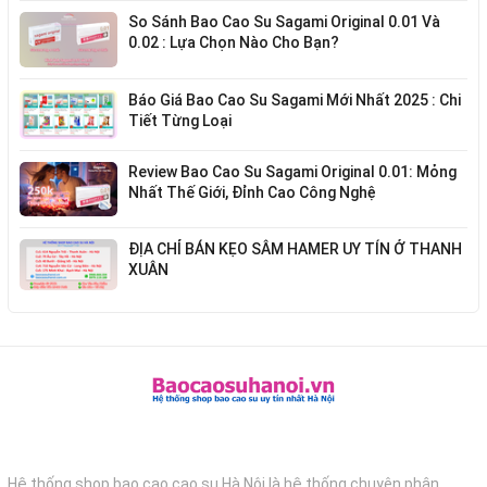
So Sánh Bao Cao Su Sagami Original 0.01 Và
0.02 : Lựa Chọn Nào Cho Bạn?
Báo Giá Bao Cao Su Sagami Mới Nhất 2025 : Chi
Tiết Từng Loại
Review Bao Cao Su Sagami Original 0.01: Mỏng
Nhất Thế Giới, Đỉnh Cao Công Nghệ
ĐỊA CHỈ BÁN KẸO SÂM HAMER UY TÍN Ở THANH
XUÂN
Hệ thống shop bao cao cao su Hà Nội là hệ thống chuyên phân