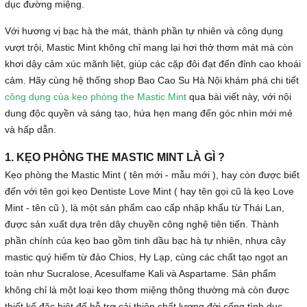
dục đường miệng.
Với hương vị bạc hà the mát, thành phần tự nhiên và công dụng
vượt trội, Mastic Mint không chỉ mang lại hơi thở thơm mát mà còn
khơi dậy cảm xúc mãnh liệt, giúp các cặp đôi đạt đến đỉnh cao khoái
cảm. Hãy cùng hệ thống shop Bao Cao Su Hà Nội khám phá chi tiết
công dụng của kẹo phòng the Mastic Mint
qua bài viết này, với nội
dung độc quyền và sáng tạo, hứa hẹn mang đến góc nhìn mới mẻ
và hấp dẫn.
1. KẸO PHÒNG THE MASTIC MINT LÀ GÌ ?
Kẹo phòng the Mastic Mint ( tên mới - mẫu mới ), hay còn được biết
đến với tên gọi kẹo Dentiste Love Mint ( hay tên gọi cũ là kẹo Love
Mint - tên cũ ), là một sản phẩm cao cấp nhập khẩu từ Thái Lan,
được sản xuất dựa trên dây chuyền công nghệ tiên tiến. Thành
phần chính của kẹo bao gồm tinh dầu bạc hà tự nhiên, nhựa cây
mastic quý hiếm từ đảo Chios, Hy Lạp, cùng các chất tạo ngọt an
toàn như Sucralose, Acesulfame Kali và Aspartame. Sản phẩm
không chỉ là một loại kẹo thơm miệng thông thường mà còn được
thiết kế đặc biệt để hỗ trợ cải thiện chất lượng đời sống tình dục,