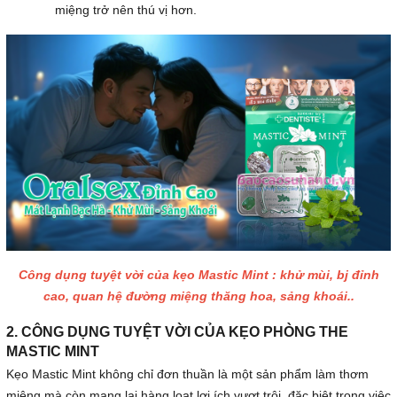
miệng trở nên thú vị hơn.
Công dụng tuyệt vời của kẹo Mastic Mint : khử mùi, bj đỉnh
cao, quan hệ đường miệng thăng hoa, sảng khoái..
2. CÔNG DỤNG TUYỆT VỜI CỦA KẸO PHÒNG THE
MASTIC MINT
Kẹo Mastic Mint không chỉ đơn thuần là một sản phẩm làm thơm
miệng mà còn mang lại hàng loạt lợi ích vượt trội, đặc biệt trong việc