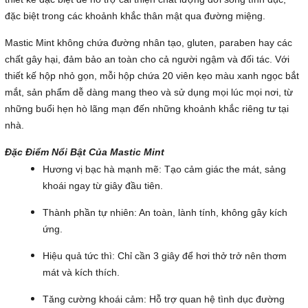
đặc biệt trong các khoảnh khắc thân mật qua đường miệng.
Mastic Mint không chứa đường nhân tạo, gluten, paraben hay các
chất gây hại, đảm bảo an toàn cho cả người ngậm và đối tác. Với
thiết kế hộp nhỏ gọn, mỗi hộp chứa 20 viên kẹo màu xanh ngọc bắt
mắt, sản phẩm dễ dàng mang theo và sử dụng mọi lúc mọi nơi, từ
những buổi hẹn hò lãng mạn đến những khoảnh khắc riêng tư tại
nhà.
Đặc Điểm Nổi Bật Của Mastic Mint
Hương vị bạc hà mạnh mẽ: Tạo cảm giác the mát, sảng
khoái ngay từ giây đầu tiên.
Thành phần tự nhiên: An toàn, lành tính, không gây kích
ứng.
Hiệu quả tức thì: Chỉ cần 3 giây để hơi thở trở nên thơm
mát và kích thích.
Tăng cường khoái cảm: Hỗ trợ quan hệ tình dục đường