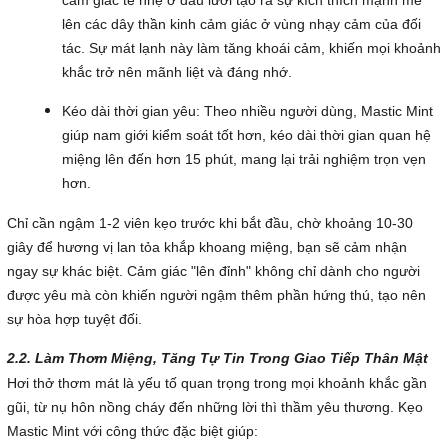
lên các dây thần kinh cảm giác ở vùng nhạy cảm của đối
tác. Sự mát lạnh này làm tăng khoái cảm, khiến mọi khoảnh
khắc trở nên mãnh liệt và đáng nhớ.
Kéo dài thời gian yêu: Theo nhiều người dùng, Mastic Mint
giúp nam giới kiểm soát tốt hơn, kéo dài thời gian quan hệ
miệng lên đến hơn 15 phút, mang lại trải nghiệm trọn vẹn
hơn.
Chỉ cần ngậm 1-2 viên kẹo trước khi bắt đầu, chờ khoảng 10-30
giây để hương vị lan tỏa khắp khoang miệng, bạn sẽ cảm nhận
ngay sự khác biệt. Cảm giác "lên đỉnh" không chỉ dành cho người
được yêu mà còn khiến người ngậm thêm phần hứng thú, tạo nên
sự hòa hợp tuyệt đối.
2.2. Làm Thơm Miệng, Tăng Tự Tin Trong Giao Tiếp Thân Mật
Hơi thở thơm mát là yếu tố quan trọng trong mọi khoảnh khắc gần
gũi, từ nụ hôn nồng cháy đến những lời thì thầm yêu thương. Kẹo
Mastic Mint với công thức đặc biệt giúp: