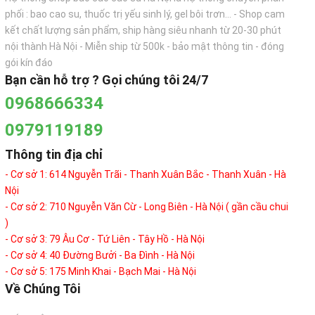
phối : bao cao su, thuốc trị yếu sinh lý, gel bôi trơn... - Shop cam
kết chất lượng sản phẩm, ship hàng siêu nhanh từ 20-30 phút
nội thành Hà Nội - Miễn ship từ 500k - bảo mật thông tin - đóng
gói kín đáo
Bạn cần hỗ trợ ? Gọi chúng tôi 24/7
0968666334
0979119189
Thông tin địa chỉ
- Cơ sở 1: 614 Nguyễn Trãi - Thanh Xuân Bắc - Thanh Xuân - Hà
Nội
- Cơ sở 2: 710 Nguyễn Văn Cừ - Long Biên - Hà Nội ( gần cầu chui
)
- Cơ sở 3: 79 Âu Cơ - Tứ Liên - Tây Hồ - Hà Nội
- Cơ sở 4: 40 Đường Bưởi - Ba Đình - Hà Nội
- Cơ sở 5: 175 Minh Khai - Bạch Mai - Hà Nội
Về Chúng Tôi