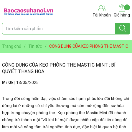
Tài khoản
Giỏ hàng
Trang chủ
/
Tin tức
/
CÔNG DỤNG CỦA KẸO PHÒNG THE MASTIC
MINT : BÍ QUYẾT THĂNG HOA
CÔNG DỤNG CỦA KẸO PHÒNG THE MASTIC MINT : BÍ
QUYẾT THĂNG HOA
Mr Ok
|
13/05/2025
Trong đời sống hiện đại, việc chăm sóc hạnh phúc lứa đôi không chỉ
dừng lại ở những cử chỉ yêu thương mà còn mở rộng đến sự hòa
hợp trong chuyện phòng the. Kẹo phòng the Mastic Mint đã nhanh
chóng trở thành một "vũ khí bí mật" được nhiều cặp đôi tin dùng để
làm mới và nâng tầm trải nghiệm tình dục, đặc biệt là quan hệ tình