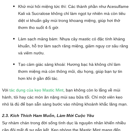
Khử mùi hôi miệng tức thì: Các thành phần như Acesulfame
Kali và Sucralose không chỉ làm ngọt tự nhiên mà còn tiêu
diệt vi khuẩn gây mùi trong khoang miệng, giúp hơi thở
thơm tho suốt 4-5 giờ.
Làm sạch mảng bám: Nhựa cây mastic có đặc tính kháng
khuẩn, hỗ trợ làm sạch răng miệng, giảm nguy cơ sâu răng
và viêm nướu.
Tạo cảm giác sảng khoái: Hương bạc hà không chỉ làm
thơm miệng mà còn thông mũi, dịu họng, giúp bạn tự tin
hơn khi ở gần đối tác.
Với
tác dụng của kẹo Mastic Mint
, bạn không còn lo lắng về mùi
hành, tỏi hay các món ăn nặng mùi sau bữa tối. Chỉ một viên kẹo
nhỏ là đủ để bạn sẵn sàng bước vào những khoảnh khắc lãng mạn.
2.3. Kích Thích Ham Muốn, Làm Mới Cuộc Yêu
Sự nhàm chán trong đời sống tình dục là nguyên nhân khiến nhiều
cặp đôi mất đi sự gắn kết. Kẹo phòng the Mastic Mint mang đến