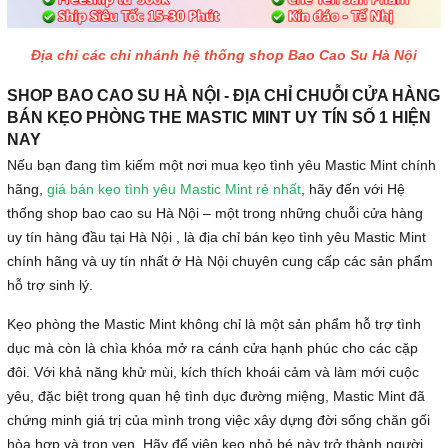
Địa chỉ các chi nhánh hệ thống shop Bao Cao Su Hà Nội
SHOP BAO CAO SU HÀ NỘI - ĐỊA CHỈ CHUỖI CỬA HÀNG
BÁN KẸO PHÒNG THE MASTIC MINT UY TÍN SỐ 1 HIỆN
NAY
Nếu bạn đang tìm kiếm một nơi mua kẹo tình yêu Mastic Mint chính
hãng,
giá bán kẹo tình yêu Mastic Mint rẻ nhất
, hãy đến với Hệ
thống shop bao cao su Hà Nội – một trong những chuỗi cửa hàng
uy tín hàng đầu tại Hà Nội , là địa chỉ bán kẹo tình yêu Mastic Mint
chính hãng và uy tín nhất ở Hà Nội chuyên cung cấp các sản phẩm
hỗ trợ sinh lý.
Kẹo phòng the Mastic Mint không chỉ là một sản phẩm hỗ trợ tình
dục mà còn là chìa khóa mở ra cánh cửa hạnh phúc cho các cặp
đôi. Với khả năng khử mùi, kích thích khoái cảm và làm mới cuộc
yêu, đặc biệt trong quan hệ tình dục đường miệng, Mastic Mint đã
chứng minh giá trị của mình trong việc xây dựng đời sống chăn gối
hòa hợp và trọn vẹn. Hãy để viên kẹo nhỏ bé này trở thành người