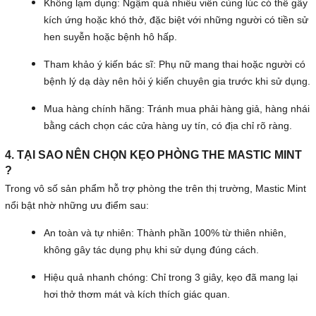
Không lạm dụng: Ngậm quá nhiều viên cùng lúc có thể gây
kích ứng hoặc khó thở, đặc biệt với những người có tiền sử
hen suyễn hoặc bệnh hô hấp.
Tham khảo ý kiến bác sĩ: Phụ nữ mang thai hoặc người có
bệnh lý dạ dày nên hỏi ý kiến chuyên gia trước khi sử dụng.
Mua hàng chính hãng: Tránh mua phải hàng giả, hàng nhái
bằng cách chọn các cửa hàng uy tín, có địa chỉ rõ ràng.
4. TẠI SAO NÊN CHỌN KẸO PHÒNG THE MASTIC MINT
?
Trong vô số sản phẩm hỗ trợ phòng the trên thị trường, Mastic Mint
nổi bật nhờ những ưu điểm sau:
An toàn và tự nhiên: Thành phần 100% từ thiên nhiên,
không gây tác dụng phụ khi sử dụng đúng cách.
Hiệu quả nhanh chóng: Chỉ trong 3 giây, kẹo đã mang lại
hơi thở thơm mát và kích thích giác quan.