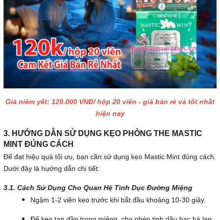
Giá niêm yết: 120.000 VNĐ/ hộp 20 viên - giá bán rẻ và tốt nhất
hiện nay
3. HƯỚNG DẪN SỬ DỤNG KẸO PHÒNG THE MASTIC
MINT ĐÚNG CÁCH
Để đạt hiệu quả tối ưu, bạn cần sử dụng kẹo Mastic Mint đúng cách.
Dưới đây là hướng dẫn chi tiết:
3.1. Cách Sử Dụng Cho Quan Hệ Tình Dục Đường Miệng
Ngậm 1-2 viên kẹo trước khi bắt đầu khoảng 10-30 giây.
Để kẹo tan dần trong miệng, cho phép tinh dầu bạc hà lan