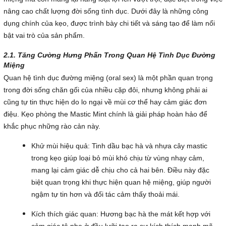
nâng cao chất lượng đời sống tình dục. Dưới đây là những công
dụng chính của kẹo, được trình bày chi tiết và sáng tạo để làm nổi
bật vai trò của sản phẩm.
2.1. Tăng Cường Hưng Phấn Trong Quan Hệ Tình Dục Đường
Miệng
Quan hệ tình dục đường miệng (oral sex) là một phần quan trọng
trong đời sống chăn gối của nhiều cặp đôi, nhưng không phải ai
cũng tự tin thực hiện do lo ngại về mùi cơ thể hay cảm giác đơn
điệu. Kẹo phòng the Mastic Mint chính là giải pháp hoàn hảo để
khắc phục những rào cản này.
Khử mùi hiệu quả: Tinh dầu bạc hà và nhựa cây mastic
trong kẹo giúp loại bỏ mùi khó chịu từ vùng nhạy cảm,
mang lại cảm giác dễ chịu cho cả hai bên. Điều này đặc
biệt quan trọng khi thực hiện quan hệ miệng, giúp người
ngậm tự tin hơn và đối tác cảm thấy thoải mái.
Kích thích giác quan: Hương bạc hà the mát kết hợp với
cảm giác tê nhẹ ở đầu lưỡi tạo ra sự kích thích mạnh mẽ