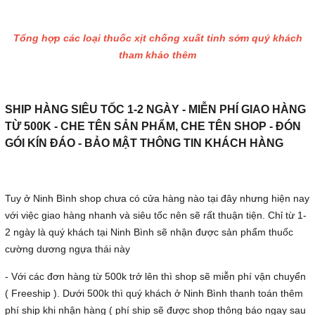
Tổng hợp các loại thuốc xịt chống xuất tinh sớm quý khách
tham khảo thêm
SHIP HÀNG SIÊU TỐC 1-2 NGÀY - MIỄN PHÍ GIAO HÀNG
TỪ 500K - CHE TÊN SẢN PHẨM, CHE TÊN SHOP - ĐÓN
GÓI KÍN ĐÁO - BẢO MẬT THÔNG TIN KHÁCH HÀNG
Tuy ở Ninh Bình shop chưa có cửa hàng nào tại đây nhưng hiện nay
với việc giao hàng nhanh và siêu tốc nên sẽ rất thuận tiện. Chỉ từ 1-
2 ngày là quý khách tại Ninh Bình sẽ nhận được sản phẩm thuốc
cường dương ngựa thái này
- Với các đơn hàng từ 500k trở lên thì shop sẽ miễn phí vận chuyển
( Freeship ). Dưới 500k thì quý khách ở Ninh Bình thanh toán thêm
phí ship khi nhận hàng ( phí ship sẽ được shop thông báo ngay sau