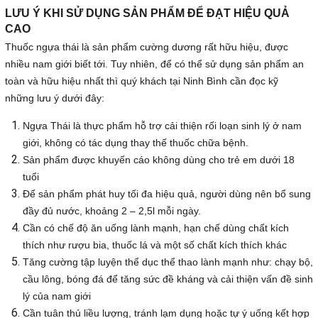
LƯU Ý KHI SỬ DỤNG SẢN PHẨM ĐỂ ĐẠT HIỆU QUẢ
CAO
Thuốc ngựa thái là sản phẩm cường dương rất hữu hiệu, được
nhiều nam giới biết tới. Tuy nhiên, để có thể sử dụng sản phẩm an
toàn và hữu hiệu nhất thì quý khách tại Ninh Bình cần đọc kỹ
những lưu ý dưới đây:
Ngựa Thái là thực phẩm hỗ trợ cải thiện rối loạn sinh lý ở nam
giới, không có tác dụng thay thế thuốc chữa bệnh.
Sản phẩm được khuyến cáo không dùng cho trẻ em dưới 18
tuổi
Để sản phẩm phát huy tối đa hiệu quả, người dùng nên bổ sung
đầy đủ nước, khoảng 2 – 2,5l mỗi ngày.
Cần có chế độ ăn uống lành mạnh, hạn chế dùng chất kích
thích như rượu bia, thuốc lá và một số chất kích thích khác
Tăng cường tập luyện thể dục thể thao lành mạnh như: chạy bộ,
cầu lông, bóng đá để tăng sức đề kháng và cải thiện vấn đề sinh
lý của nam giới
Cần tuân thủ liều lượng, tránh lạm dụng hoặc tự ý uống kết hợp