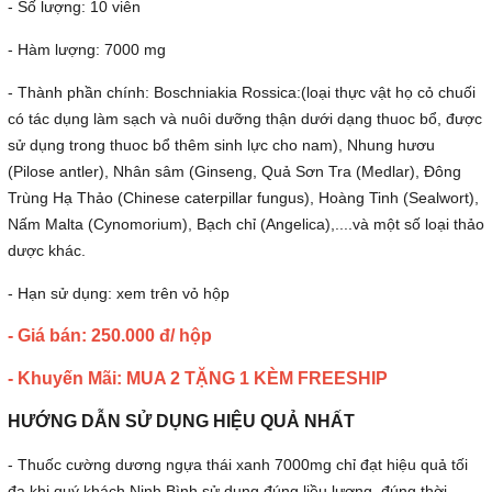
- Số lượng: 10 viên
- Hàm lượng: 7000 mg
- Thành phần chính:
Boschniakia Rossica:(loại thực vật họ cỏ chuối
có tác dụng làm sạch và nuôi dưỡng thận dưới dạng thuoc bổ, được
sử dụng trong thuoc bổ thêm sinh lực cho nam), Nhung hươu
(Pilose antler), Nhân sâm (Ginseng, Quả Sơn Tra (Medlar), Đông
Trùng Hạ Thảo (Chinese caterpillar fungus), Hoàng Tinh (Sealwort),
Nấm Malta (Cynomorium), Bạch chỉ (Angelica),....và một số loại thảo
dược khác.
- Hạn sử dụng: xem trên vỏ hộp
- Giá bán: 250.000 đ/ hộp
- Khuyến Mãi: MUA 2 TẶNG 1 KÈM FREESHIP
HƯỚNG DẪN SỬ DỤNG HIỆU QUẢ NHẤT
- Thuốc cường dương ngựa thái xanh 7000mg chỉ đạt hiệu quả tối
đa khi quý khách Ninh Bình sử dụng đúng liều lượng, đúng thời