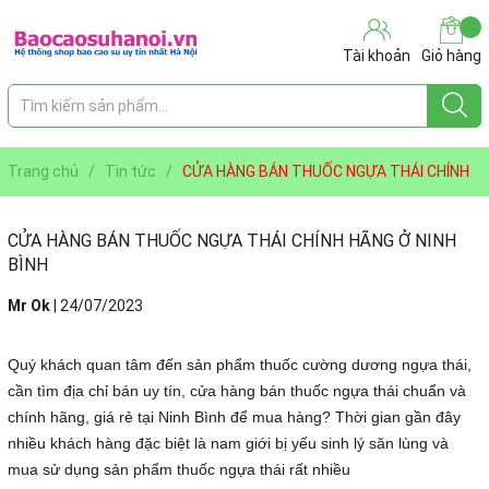
Tài khoản
Giỏ hàng
Trang chủ
/
Tin tức
/
CỬA HÀNG BÁN THUỐC NGỰA THÁI CHÍNH
HÃNG Ở NINH BÌNH
CỬA HÀNG BÁN THUỐC NGỰA THÁI CHÍNH HÃNG Ở NINH
BÌNH
Mr Ok
|
24/07/2023
Quý khách quan tâm đến sản phẩm thuốc cường dương ngựa thái,
cần tìm địa chỉ bán uy tín, cửa hàng bán thuốc ngựa thái chuẩn và
chính hãng, giá rẻ tại Ninh Bình để mua hàng? Thời gian gần đây
nhiều khách hàng đặc biệt là nam giới bị yếu sinh lý săn lùng và
mua sử dụng sản phẩm thuốc ngựa thái rất nhiều