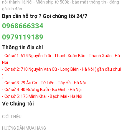
nội thành Hà Nội - Miễn ship từ 500k - bảo mật thông tin - đóng
gói kín đáo
Bạn cần hỗ trợ ? Gọi chúng tôi 24/7
0968666334
0979119189
Thông tin địa chỉ
- Cơ sở 1: 614 Nguyễn Trãi - Thanh Xuân Bắc - Thanh Xuân - Hà
Nội
- Cơ sở 2: 710 Nguyễn Văn Cừ - Long Biên - Hà Nội ( gần cầu chui
)
- Cơ sở 3: 79 Âu Cơ - Tứ Liên - Tây Hồ - Hà Nội
- Cơ sở 4: 40 Đường Bưởi - Ba Đình - Hà Nội
- Cơ sở 5: 175 Minh Khai - Bạch Mai - Hà Nội
Về Chúng Tôi
GIỚI THIỆU
HƯỚNG DẪN MUA HÀNG