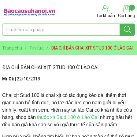
Tài khoản
Giỏ hàng
Trang chủ
/
Tin tức
/
ĐỊA CHỈ BÁN CHAI XỊT STUD 100 Ở LÀO CAI
ĐỊA CHỈ BÁN CHAI XỊT STUD 100 Ở LÀO CAI
Mr Ok
|
22/10/2018
Chai xịt Stud 100 là chai xịt có tác dụng kéo dài thêm thời
gian quan hệ tình dục, hỗ trợ đắc lực cho nam giới bị yếu
sinh lý, xuất tinh sớm. Hiện nay tại lào Cai có khá nhiều cửa
hàng, shop bán
thuốc xịt Stud 100 ở Lào Cai
nhưng hầu hết
đều bán giá khá cao so với giá thực tế của sản phẩm
Hơn nữa nếu không tìm hiểu kỹ bạn hoàn toàn có thể sẽ mua