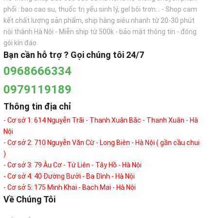
phối : bao cao su, thuốc trị yếu sinh lý, gel bôi trơn... - Shop cam
kết chất lượng sản phẩm, ship hàng siêu nhanh từ 20-30 phút
nội thành Hà Nội - Miễn ship từ 500k - bảo mật thông tin - đóng
gói kín đáo
Bạn cần hỗ trợ ? Gọi chúng tôi 24/7
0968666334
0979119189
Thông tin địa chỉ
- Cơ sở 1: 614 Nguyễn Trãi - Thanh Xuân Bắc - Thanh Xuân - Hà
Nội
- Cơ sở 2: 710 Nguyễn Văn Cừ - Long Biên - Hà Nội ( gần cầu chui
)
- Cơ sở 3: 79 Âu Cơ - Tứ Liên - Tây Hồ - Hà Nội
- Cơ sở 4: 40 Đường Bưởi - Ba Đình - Hà Nội
- Cơ sở 5: 175 Minh Khai - Bạch Mai - Hà Nội
Về Chúng Tôi