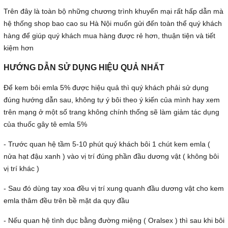
Trên đây là toàn bộ những chương trình khuyến mại rất hấp dẫn mà
hệ thống shop bao cao su Hà Nội muốn gửi đến toàn thể quý khách
hàng để giúp quý khách mua hàng được rẻ hơn, thuận tiện và tiết
kiệm hơn
HƯỚNG DẪN SỬ DỤNG HIỆU QUẢ NHẤT
Để kem bôi emla 5% được hiệu quả thì quý khách phải sử dụng
đúng hướng dẫn sau, không tự ý bôi theo ý kiến của mình hay xem
trên mạng ở một số trang không chính thống sẽ làm giảm tác dụng
của thuốc gây tê emla 5%
- Trước quan hệ tầm 5-10 phút quý khách bôi 1 chút kem emla (
nửa hạt đậu xanh ) vào vị trí đúng phần đầu dương vật ( không bôi
vị trí khác )
- Sau đó dùng tay xoa đều vị trí xung quanh đầu dương vật cho kem
emla thâm đều trên bề mặt da quy đầu
- Nếu quan hệ tình dục bằng đường miệng ( Oralsex ) thì sau khi bôi