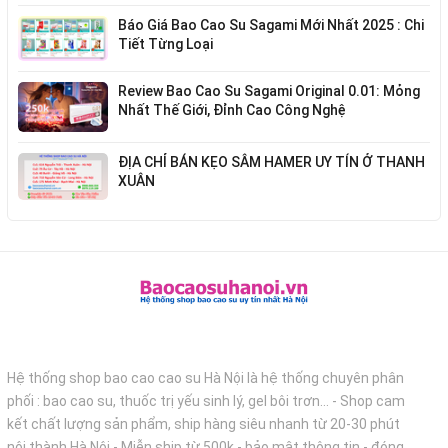
Báo Giá Bao Cao Su Sagami Mới Nhất 2025 : Chi
Tiết Từng Loại
Review Bao Cao Su Sagami Original 0.01: Mỏng
Nhất Thế Giới, Đỉnh Cao Công Nghệ
ĐỊA CHỈ BÁN KẸO SÂM HAMER UY TÍN Ở THANH
XUÂN
Hệ thống shop bao cao cao su Hà Nội là hệ thống chuyên phân
phối : bao cao su, thuốc trị yếu sinh lý, gel bôi trơn... - Shop cam
kết chất lượng sản phẩm, ship hàng siêu nhanh từ 20-30 phút
nội thành Hà Nội - Miễn ship từ 500k - bảo mật thông tin - đóng