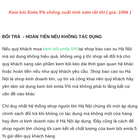
Kem bôi Emla 5% chống xuất tinh sớm rất tốt ( giá: 100k )
ĐỔI TRẢ - HOÀN TIỀN NẾU KHÔNG TÁC DỤNG
Nếu quý khách mua
kem bôi emla 5%
tại shop bao cao su Hà Nội
mà sử dụng không hiệu quả, không ưng ý thì shop sẽ đổi trả cho
quý khách sang sản phẩm kem bôi kéo dài thời gian quan hệ khác
hoặc hoàn tiền nếu như quý khách yêu cầu. Shop bao cao su Hà
Nội là shop kinh doanh lớn, uy tín và công khai nên quý khách hãy
yên tâm sử dụng kem bôi emla 5% mà không phải lo lắng bất cứ
vấn đề nào khác
Chỉ duy nhất hệ thống shop người lớn Hà Nội chúng tôi mới áp dụng
chính sách đổi trả khi không có tác dụng mà không một cửa hàng
hay đơn vị kinh doanh nào ở Hà Nội áp dụng. Đây cũng là cách để
shop người lớn chúng tôi cam kết về chất lượng của kem bôi emla 5
% gửi đến quý khách hàng