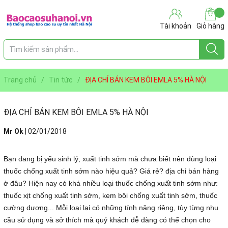
Tài khoản
Giỏ hàng
Trang chủ
/
Tin tức
/
ĐỊA CHỈ BÁN KEM BÔI EMLA 5% HÀ NỘI
ĐỊA CHỈ BÁN KEM BÔI EMLA 5% HÀ NỘI
Mr Ok
|
02/01/2018
Bạn đang bị yếu sinh lý, xuất tinh sớm mà chưa biết nên dùng loại
thuốc chống xuất tinh sớm nào hiệu quả? Giá rẻ? địa chỉ bán hàng
ở đâu? Hiện nay có khá nhiều loại thuốc chống xuất tinh sớm như:
thuốc xịt chống xuất tinh sớm, kem bôi chống xuất tinh sớm, thuốc
cường dương... Mỗi loại lại có những tính năng riêng, tùy từng nhu
cầu sử dụng và sở thích mà quý khách dễ dàng có thể chọn cho