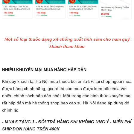
Một số loại thuốc dạng xịt chống xuất tinh sớm cho nam quý
khách tham khảo
NHIỀU KHUYẾN MẠI MUA HÀNG HẤP DẪN
Khi quý khách tại Hà Nội mua thuốc bôi emla 5% tại shop ngoài mua
được hàng chính hãng, giá rẻ thì còn mua được kem bôi emla với
nhiều chính sách hấp dẫn nhất. Một trong các hình thức khuyến mại
rất hấp dẫn mà hệ thống shop bao cao su Hà Nội đang áp dụng đó
chính là:
- MUA 5 TẶNG 1 - ĐỔI TRẢ HÀNG KHI KHÔNG ƯNG Ý - MIỄN PHÍ
SHIP ĐƠN HÀNG TRÊN 400K