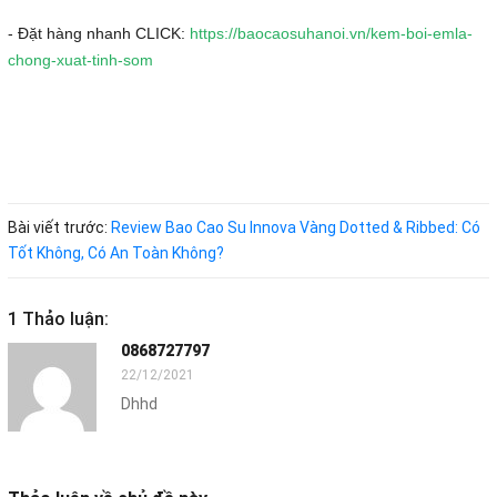
- Đặt hàng nhanh CLICK:
https://baocaosuhanoi.vn/kem-boi-emla-
chong-xuat-tinh-som
Bài viết trước:
Review Bao Cao Su Innova Vàng Dotted & Ribbed: Có
Tốt Không, Có An Toàn Không?
1 Thảo luận:
0868727797
22/12/2021
Dhhd