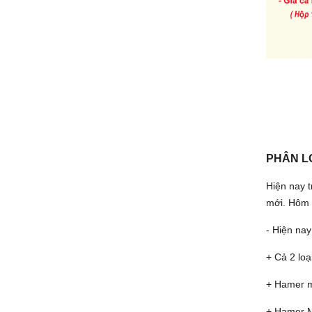
PHÂN L
Hiện nay t
mới. Hôm 
- Hiện na
+ Cả 2 loạ
+ Hamer mỹ
+ Hamer M