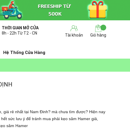
THỜI GIAN MỞ CỬA
8h - 22h Từ T2 - CN
Tài khoản
Giỏ hàng
Hệ Thống Cửa Hàng
ĐỊNH
n, giá rẻ nhất tại Nam Đinh? mà chưa tìm được? Hiện nay
hết sức lưu ý để tránh mua phải kẹo sâm Hamer giả,
á kẹo sâm Hamer