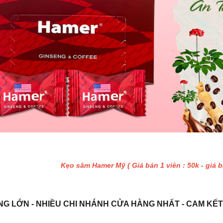
Kẹo sâm Hamer Mỹ ( Giá bán 1 viên : 50k - giá b
NG LỚN - NHIỀU CHI NHÁNH CỬA HÀNG NHẤT - CAM KẾT