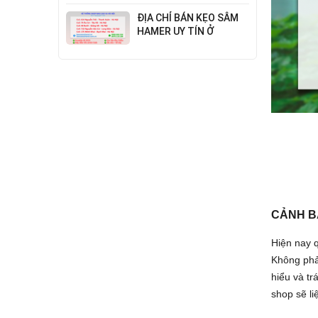
Đỉnh Cao Công Nghệ
ĐỊA CHỈ BÁN KẸO SÂM
HAMER UY TÍN Ở
THANH XUÂN
CẢNH B
Hiện nay 
Không phả
hiểu và t
shop sẽ l