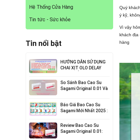
Hệ Thống Cửa Hàng
Quý khách
ý kỹ, khôn
Tin tức - Sức khỏe
Vì vậy hôm
khách địa
Tin nổi bật
hàng
HƯỚNG DẪN SỬ DỤNG
CHAI XỊT OLO DELAY
HIỆU QUẢ NHẤT
So Sánh Bao Cao Su
Sagami Original 0.01 Và
0.02 : Lựa Chọn Nào Cho
Bạn?
Báo Giá Bao Cao Su
Sagami Mới Nhất 2025 :
Chi Tiết Từng Loại
Review Bao Cao Su
Sagami Original 0.01:
Mỏng Nhất Thế Giới,