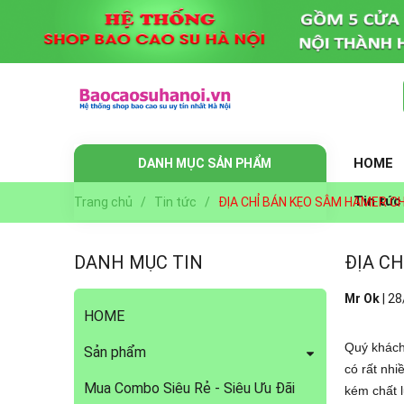
HOME
DANH MỤC SẢN PHẨM
Tin tức
Trang chủ
/
Tin tức
/
ĐỊA CHỈ BÁN KẸO SÂM HAMER CH
DANH MỤC TIN
ĐỊA C
Mr Ok
|
28
HOME
Quý khách
Sản phẩm
có rất nh
Mua Combo Siêu Rẻ - Siêu Ưu Đãi
kém chất 