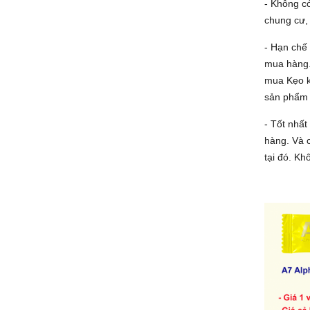
- Không có
chung cư,
- Hạn chế 
mua hàng.
mua Kẹo kẹ
sản phẩm 
- Tốt nhất
hàng. Và 
tại đó. Kh