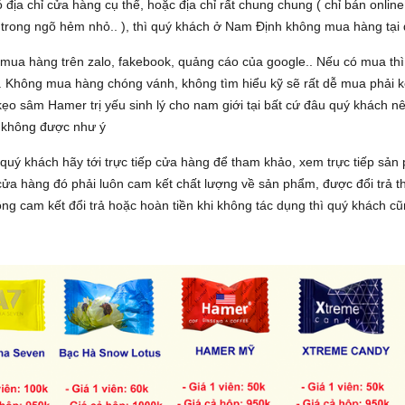
 địa chỉ cửa hàng cụ thể, hoặc địa chỉ rất chung chung ( chỉ bán onlin
 trong ngõ hẻm nhỏ.. ), thì quý khách ở Nam Định không mua hàng tại
mua hàng trên zalo, fakebook, quảng cáo của google.. Nếu có mua thì 
 Không mua hàng chóng vánh, không tìm hiểu kỹ sẽ rất dễ mua phải k
o sâm Hamer trị yếu sinh lý cho nam giới tại bất cứ đâu quý khách nên 
không được như ý
 quý khách hãy tới trực tiếp cửa hàng để tham khảo, xem trực tiếp sả
cửa hàng đó phải luôn cam kết chất lượng về sản phẩm, được đổi trả 
ông cam kết đổi trả hoặc hoàn tiền khi không tác dụng thì quý khách 