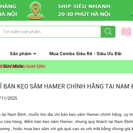
Sản phẩm
Mua Combo Siêu Rẻ - Siêu Ưu Đãi
 - Sức khỏe
ÍNH HÃNG TẠI NAM ĐỊNH
HỈ BÁN KẸO SÂM HAMER CHÍNH HÃNG TẠI NAM 
/11/2025
 tại Nam Định, muốn tìm địa chỉ bán kẹo sâm Hamer chính hãng, uy tí
iều cửa hàng, điểm bán kẹo sâm Hamer, nhưng quý khách tại Nam Định 
lượng , hoặc mua kẹo sâm với giá quá cao so với măt bằng chung gi