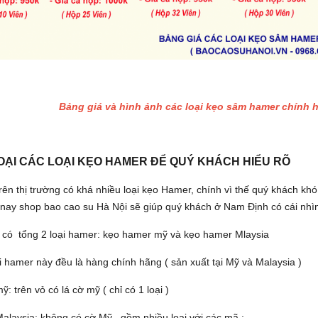
Bảng giá và hình ảnh các loại kẹo sâm hamer chính
OẠI CÁC LOẠI KẸO HAMER ĐỂ QUÝ KHÁCH HIỂU RÕ
rên thị trường có khá nhiều loại kẹo Hamer, chính vì thế quý khách kh
nay shop bao cao su Hà Nội sẽ giúp quý khách ở
Nam Định
có cái nhì
y có tổng 2 loại hamer: kẹo hamer mỹ và kẹo hamer Mlaysia
i hamer này đều là hàng chính hãng ( sản xuất tại Mỹ và Malaysia )
: trên vỏ có lá cờ mỹ ( chỉ có 1 loại )
alaysia: không có cờ Mỹ , gồm nhiều loại với các mã :