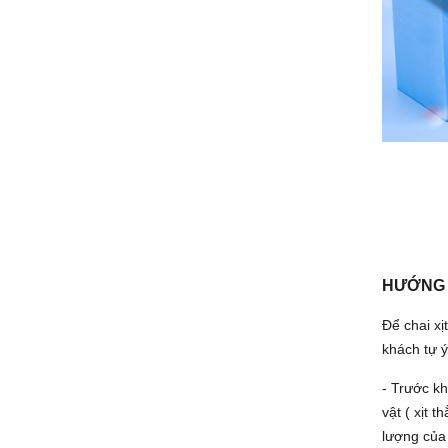
HƯỚNG 
Để chai xị
khách tự 
- Trước kh
vật ( xịt 
lượng của