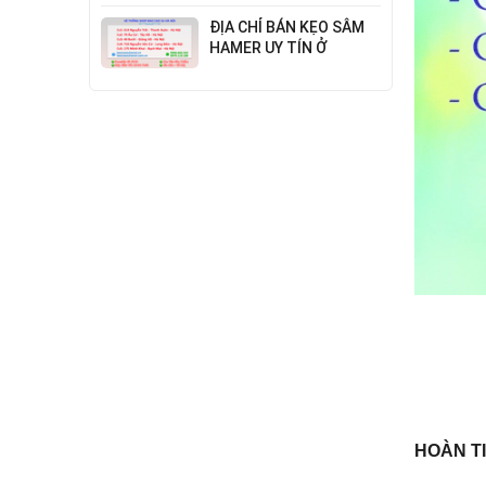
Đỉnh Cao Công Nghệ
ĐỊA CHỈ BÁN KẸO SÂM
HAMER UY TÍN Ở
THANH XUÂN
HOÀN T