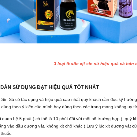
3 loại thuốc xịt sìn sú hiệu quả và bán
DẪN SỬ DỤNG ĐẠT HIỆU QUẢ TỐT NHẤT
t Sìn Sú có tác dụng và hiệu quả cao nhất quý khách cần đọc kỹ hướn
ý dùng theo ý kiến của mình hay dùng theo các trang mạng không uy tí
i quan hệ 5 phút ( có thể là 10 phút đối với một số trường hợp ), quý k
thẳng vào đầu dương vật, không xịt chỗ khác ).Lưu ý lúc xịt dương vật
 thuốc.