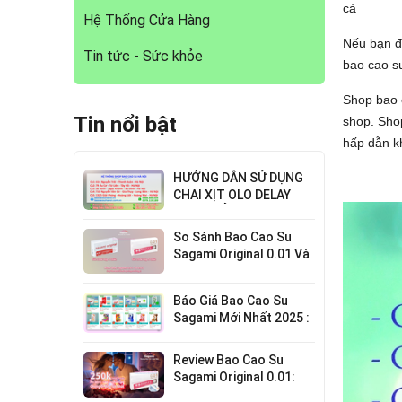
cả
Hệ Thống Cửa Hàng
Nếu bạn 
Tin tức - Sức khỏe
bao cao su
Shop bao c
Tin nổi bật
shop. Shop
hấp dẫn k
HƯỚNG DẪN SỬ DỤNG
CHAI XỊT OLO DELAY
HIỆU QUẢ NHẤT
So Sánh Bao Cao Su
Sagami Original 0.01 Và
0.02 : Lựa Chọn Nào Cho
Bạn?
Báo Giá Bao Cao Su
Sagami Mới Nhất 2025 :
Chi Tiết Từng Loại
Review Bao Cao Su
Sagami Original 0.01:
Mỏng Nhất Thế Giới,