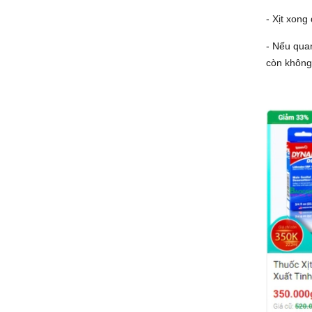
- Xịt xon
- Nếu quan
còn không 