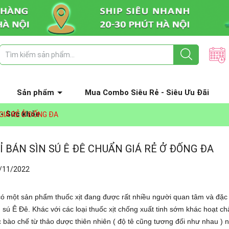
Sản phẩm
Mua Combo Siêu Rẻ - Siêu Ưu Đãi
 - Sức khỏe
 GIÁ RẺ Ở ĐỐNG ĐA
Ỉ BÁN SÌN SÚ Ê ĐÊ CHUẨN GIÁ RẺ Ở ĐỐNG ĐA
/11/2022
có một sản phẩm thuốc xịt đang được rất nhiều người quan tâm và đặc 
ìn sú Ê Đê. Khác với các loại thuốc xịt chống xuất tinh sớm khác hoạt chấ
bào chế từ thảo dược thiên nhiên ( độ tê cũng tương đối như nhau ) n