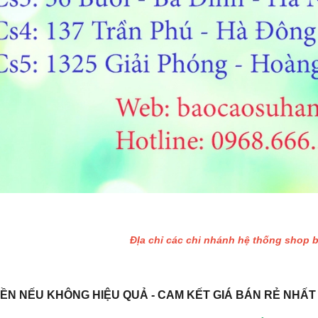
ĐỊa chỉ các chi nhánh hệ thống shop 
IỀN NẾU KHÔNG HIỆU QUẢ - CAM KẾT GIÁ BÁN RẺ NHẤT