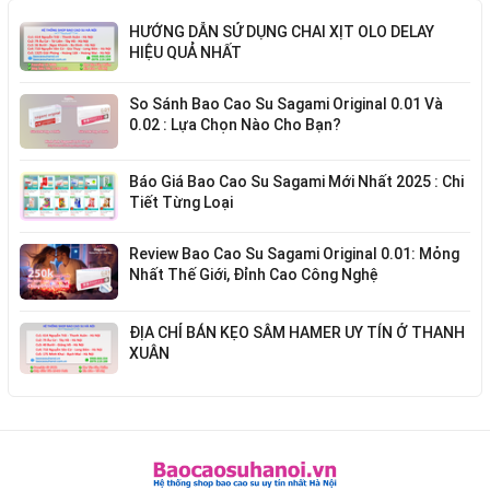
HƯỚNG DẪN SỬ DỤNG CHAI XỊT OLO DELAY
HIỆU QUẢ NHẤT
So Sánh Bao Cao Su Sagami Original 0.01 Và
0.02 : Lựa Chọn Nào Cho Bạn?
Báo Giá Bao Cao Su Sagami Mới Nhất 2025 : Chi
Tiết Từng Loại
Review Bao Cao Su Sagami Original 0.01: Mỏng
Nhất Thế Giới, Đỉnh Cao Công Nghệ
ĐỊA CHỈ BÁN KẸO SÂM HAMER UY TÍN Ở THANH
XUÂN