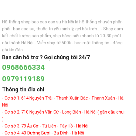
Hệ thống shop bao cao cao su Hà Nội là hệ thống chuyên phân
phối : bao cao su, thuốc trị yếu sinh lý, gel bôi trơn... - Shop cam
kết chất lượng sản phẩm, ship hàng siêu nhanh từ 20-30 phút
nội thành Hà Nội - Miễn ship từ 500k - bảo mật thông tin - đóng
gói kín đáo
Bạn cần hỗ trợ ? Gọi chúng tôi 24/7
0968666334
0979119189
Thông tin địa chỉ
- Cơ sở 1: 614 Nguyễn Trãi - Thanh Xuân Bắc - Thanh Xuân - Hà
Nội
- Cơ sở 2: 710 Nguyễn Văn Cừ - Long Biên - Hà Nội ( gần cầu chui
)
- Cơ sở 3: 79 Âu Cơ - Tứ Liên - Tây Hồ - Hà Nội
- Cơ sở 4: 40 Đường Bưởi - Ba Đình - Hà Nội