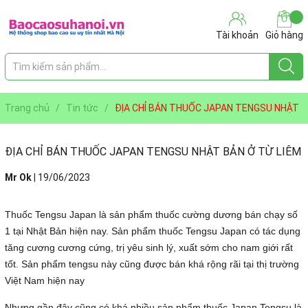
Tài khoản
Giỏ hàng
Trang chủ
/
Tin tức
/
ĐỊA CHỈ BÁN THUỐC JAPAN TENGSU NHẬT
BẢN Ở TỪ LIÊM
ĐỊA CHỈ BÁN THUỐC JAPAN TENGSU NHẬT BẢN Ở TỪ LIÊM
Mr Ok
|
19/06/2023
Thuốc Tengsu Japan là sản phẩm thuốc cường dương bán chạy số
1 tại Nhật Bản hiện nay. Sản phẩm thuốc Tengsu Japan có tác dụng
tăng cương cương cứng, trị yêu sinh lý, xuất sớm cho nam giới rất
tốt. Sản phẩm tengsu này cũng được bán khá rộng rãi tại thị trường
Việt Nam hiện nay
Nhưng gần đây cũng có khá nhiều sản phẩm thuốc Japan Tengsu là