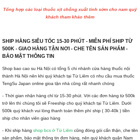
Tổng hợp các loại thuốc xịt chống xuất tinh sớm cho nam quý
khách tham khảo thêm
SHIP HÀNG SIÊU TỐC 15-30 PHÚT - MIỄN PHÍ SHIP TỪ
500K - GIAO HÀNG TẬN NƠI - CHE TÊN SẢN PHẨM -
BẢO MẬT THÔNG TIN
Shop bao cao su Hà Nội có tổng 5 chi nhánh cửa hàng thuốc nội
thành Hà Nội nên khi quý khách tại Từ Liêm có nhu cầu mua thuốc
TengSu Japan online gioa tận nhà cũng rất nhanh chóng
- Thời gian nhận hàng chỉ từ 15-30 phút. Với các đơn hàng từ 500k
trở lên thì chúng tôi sẽ Freeship cho quý khách tại Từ Liêm. Dưới
500k quý khách vui lòng thanh toán thêm phí ship ( 30-40k ) tiền
ship cho nhân viên giao hàng
- Khi ship hàng
shop bcs ở Từ Liêm
cũng đóng gói cẩn thận, che tên
sản phẩm, bảo mật thông tin đơn hàng, nên quý khách quận Nam