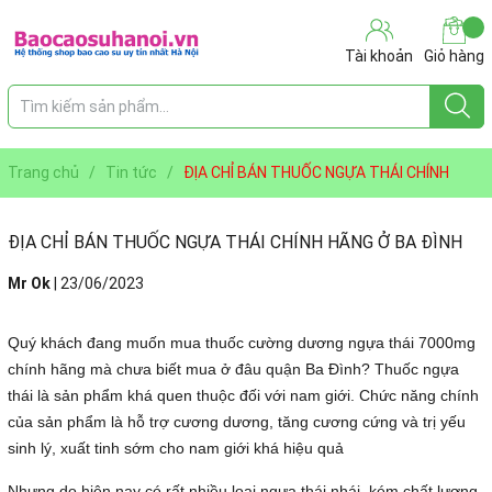
Tài khoản
Giỏ hàng
Trang chủ
/
Tin tức
/
ĐỊA CHỈ BÁN THUỐC NGỰA THÁI CHÍNH
HÃNG Ở BA ĐÌNH
ĐỊA CHỈ BÁN THUỐC NGỰA THÁI CHÍNH HÃNG Ở BA ĐÌNH
Mr Ok
|
23/06/2023
Quý khách đang muốn mua thuốc cường dương ngựa thái 7000mg
chính hãng mà chưa biết mua ở đâu quận Ba Đình? Thuốc ngựa
thái là sản phẩm khá quen thuộc đối với nam giới. Chức năng chính
của sản phẩm là hỗ trợ cương dương, tăng cương cứng và trị yếu
sinh lý, xuất tinh sớm cho nam giới khá hiệu quả
Nhưng do hiện nay có rất nhiều loại ngựa thái nhái, kém chất lượng