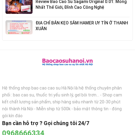
Review Bao Cao Su Sagami Original 0.01: Mỏng
Nhất Thế Giới, Đỉnh Cao Công Nghệ
ĐỊA CHỈ BÁN KẸO SÂM HAMER UY TÍN Ở THANH
XUÂN
Hệ thống shop bao cao cao su Hà Nội là hệ thống chuyên phân
phối : bao cao su, thuốc trị yếu sinh lý, gel bôi trơn... - Shop cam
kết chất lượng sản phẩm, ship hàng siêu nhanh từ 20-30 phút
nội thành Hà Nội - Miễn ship từ 500k - bảo mật thông tin - đóng
gói kín đáo
Bạn cần hỗ trợ ? Gọi chúng tôi 24/7
0968666334