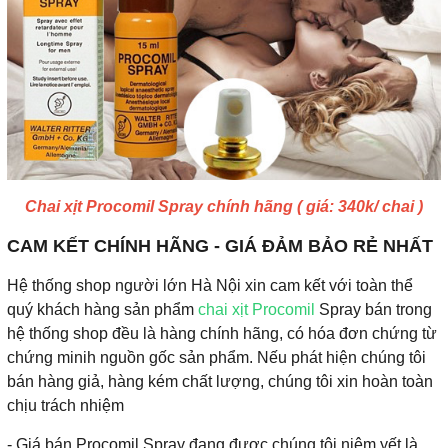
Chai xịt Procomil Spray chính hãng ( giá: 340k/ chai )
CAM KẾT CHÍNH HÃNG - GIÁ ĐẢM BẢO RẺ NHẤT
Hệ thống shop người lớn Hà Nội xin cam kết với toàn thể
quý khách hàng sản phẩm
chai xịt Procomil
Spray bán trong
hệ thống shop đều là hàng chính hãng, có hóa đơn chứng từ
chứng minih nguồn gốc sản phẩm. Nếu phát hiện chúng tôi
bán hàng giả, hàng kém chất lượng, chúng tôi xin hoàn toàn
chịu trách nhiệm
- Giá bán Procomil Spray đang được chúng tôi niêm yết là