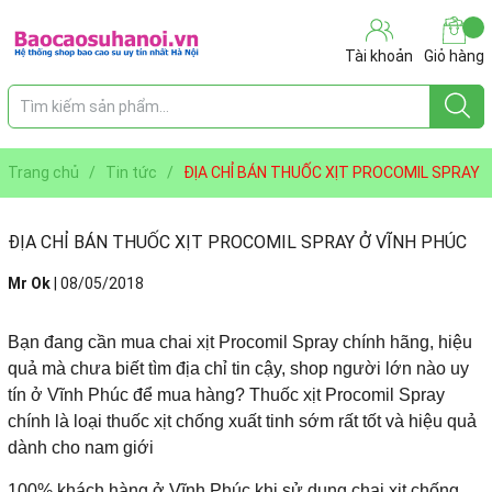
Tài khoản
Giỏ hàng
Trang chủ
/
Tin tức
/
ĐỊA CHỈ BÁN THUỐC XỊT PROCOMIL SPRAY
Ở VĨNH PHÚC
ĐỊA CHỈ BÁN THUỐC XỊT PROCOMIL SPRAY Ở VĨNH PHÚC
Mr Ok
|
08/05/2018
Bạn đang cần mua chai xịt Procomil Spray chính hãng, hiệu
quả mà chưa biết tìm địa chỉ tin cậy, shop người lớn nào uy
tín ở Vĩnh Phúc để mua hàng? Thuốc xịt Procomil Spray
chính là loại thuốc xịt chống xuất tinh sớm rất tốt và hiệu quả
dành cho nam giới
100% khách hàng ở Vĩnh Phúc khi sử dụng chai xịt chống