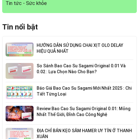
Tin tức - Sức khỏe
Tin nổi bật
HƯỚNG DẪN SỬ DỤNG CHAI XỊT OLO DELAY
HIỆU QUẢ NHẤT
So Sánh Bao Cao Su Sagami Original 0.01 Và
0.02 : Lựa Chọn Nào Cho Bạn?
Báo Giá Bao Cao Su Sagami Mới Nhất 2025 : Chi
Tiết Từng Loại
Review Bao Cao Su Sagami Original 0.01: Mỏng
Nhất Thế Giới, Đỉnh Cao Công Nghệ
ĐỊA CHỈ BÁN KẸO SÂM HAMER UY TÍN Ở THANH
XUÂN