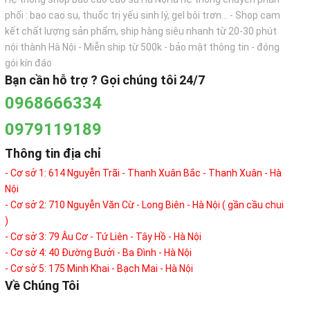
phối : bao cao su, thuốc trị yếu sinh lý, gel bôi trơn... - Shop cam
kết chất lượng sản phẩm, ship hàng siêu nhanh từ 20-30 phút
nội thành Hà Nội - Miễn ship từ 500k - bảo mật thông tin - đóng
gói kín đáo
Bạn cần hỗ trợ ? Gọi chúng tôi 24/7
0968666334
0979119189
Thông tin địa chỉ
- Cơ sở 1: 614 Nguyễn Trãi - Thanh Xuân Bắc - Thanh Xuân - Hà
Nội
- Cơ sở 2: 710 Nguyễn Văn Cừ - Long Biên - Hà Nội ( gần cầu chui
)
- Cơ sở 3: 79 Âu Cơ - Tứ Liên - Tây Hồ - Hà Nội
- Cơ sở 4: 40 Đường Bưởi - Ba Đình - Hà Nội
- Cơ sở 5: 175 Minh Khai - Bạch Mai - Hà Nội
Về Chúng Tôi