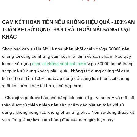
CAM KẾT HOÀN TIỀN NẾU KHÔNG HIỆU QUẢ - 100% AN
TOÀN KHI SỬ DỤNG - ĐỔI TRẢ THOẢI MÁI SANG LOẠI
KHÁC
Shop bao cao su Hà Nội là nhà phân phối chai xịt Viga 50000 nên
chúng tôi cũng có những cam kết nhất định về sản phẩm. Nếu quý
khách sử dụng
chai xịt chống xuất tinh sớm
Viga 50000 tại hệ thống
shop mà sử dụng không hiệu quả , không tác dụng chúng tôi cam
kết sẽ hoàn tiền 100% hoặc áp dụng đổi sang loại thuốc xịt chống
xuất tinh sớm khác tốt hơn, phù hợp hơn
- Chai xịt viga được bào chế bằng lidocaine 1g , Vitamin E và một số
thảo dược từ thiên nhiên nên sản phẩm đặc biệt an toàn khi sử
dụng , không nóng rát, không phản ứng phụ.. Nên sử dụng thuốc xịt
viga đang là sự lựa chọn hàng đầu của nam giới hiện nay