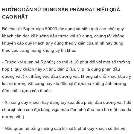
HƯỚNG DẪN SỬ DỤNG SẢN PHẨM ĐẠT HIỆU QUẢ
CAO NHẤT
Để chai xịt Super Viga 50000 tác dụng và hiệu quả cao nhất quý
khách cần đọc kỹ hướng dẫn trước khi sử dụng, chúng tôi không
khuyến cáo quý khách tự ý dùng theo ý kiến của mình hay dùng
theo các trang mạng không uy tín khác
- Trước khi quan hệ 5 phút ( có thể là 10 phút đối với một số trường
hợp ), quý khách hãy xịt từ 1 đến 2 lần, vị trí là đúng phần đầu
dương vật ( xịt thẳng vào đầu dương vật, không xịt chỗ khác ).Lưu ý
lúc xịt dương vật cứng hay xìu đều xịt được mà không ảnh hưởng
đến chất lượng của thuốc.
- Xịt xong quý khách hãy dùng tay xoa đều phần đầu dương vật ( để
chai xịt hình con đại bàng viga màu đen phủ đều hơn bề mặt của da
dương vật )
- Nếu quan hệ bằng miệng sau khi xịt 5 phút quý khách có thể vệ