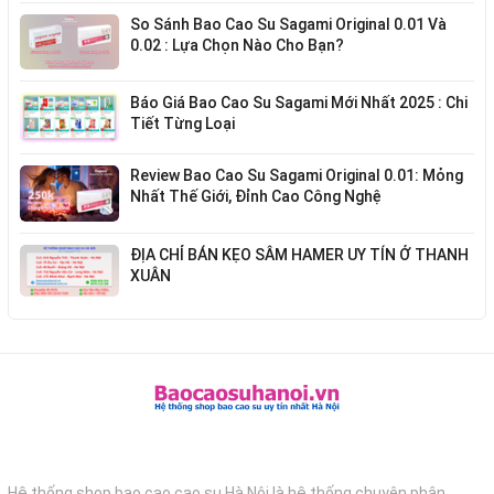
So Sánh Bao Cao Su Sagami Original 0.01 Và
0.02 : Lựa Chọn Nào Cho Bạn?
Báo Giá Bao Cao Su Sagami Mới Nhất 2025 : Chi
Tiết Từng Loại
Review Bao Cao Su Sagami Original 0.01: Mỏng
Nhất Thế Giới, Đỉnh Cao Công Nghệ
ĐỊA CHỈ BÁN KẸO SÂM HAMER UY TÍN Ở THANH
XUÂN
Hệ thống shop bao cao cao su Hà Nội là hệ thống chuyên phân