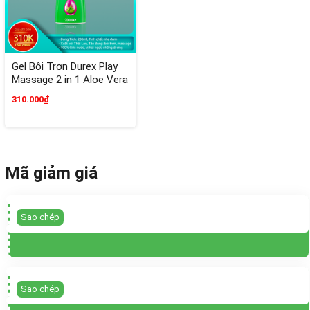
Gel Bôi Trơn Durex Play
Massage 2 in 1 Aloe Vera
Soothing Lube Nha Đam
310.000₫
200ml
Mã giảm giá
Sao chép
Sao chép