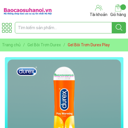
Tài khoản
Giỏ hàng
Trang chủ
/
Gel Bôi Trơn Durex
/
Gel Bôi Trơn Durex Play
Warming 100 ml Ấm Nóng