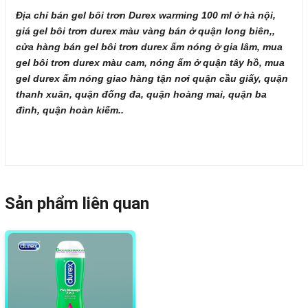
Địa chỉ bán gel bôi trơn Durex warming 100 ml ở hà nội,
giá gel bôi trơn durex màu vàng bán ở quận long biên,,
cửa hàng bán gel bôi trơn durex ấm nóng ở gia lâm, mua
gel bôi trơn durex màu cam, nóng ấm ở quận tây hồ, mua
gel durex ấm nóng giao hàng tận nơi quận cầu giấy, quận
thanh xuân, quận đống đa, quận hoàng mai, quận ba
đình, quận hoàn kiếm..
Sản phẩm liên quan