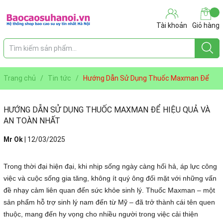
Tài khoản
Giỏ hàng
Trang chủ
/
Tin tức
/
Hướng Dẫn Sử Dụng Thuốc Maxman Để
Hiệu Quả Và An Toàn Nhất
HƯỚNG DẪN SỬ DỤNG THUỐC MAXMAN ĐỂ HIỆU QUẢ VÀ
AN TOÀN NHẤT
Mr Ok
|
12/03/2025
Trong thời đại hiện đại, khi nhịp sống ngày càng hối hả, áp lực công
việc và cuộc sống gia tăng, không ít quý ông đối mặt với những vấn
đề nhạy cảm liên quan đến sức khỏe sinh lý. Thuốc Maxman – một
sản phẩm hỗ trợ sinh lý nam đến từ Mỹ – đã trở thành cái tên quen
thuộc, mang đến hy vọng cho nhiều người trong việc cải thiện