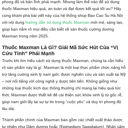
phong độ và bản lĩnh phái mạnh. Nhưng làm thế nào để sử dụng
thuốc Maxman hiệu quả, an toàn và đạt được kết quả tối ưu? Hãy
cùng khám phá bài viết này của hệ thống shop Bao Cao Su Hà Nội
với nội dung
hướng dẫn sử dụng thuốc Maxman
mới mẻ, sáng tạo,
giúp bạn nắm rõ mọi điều cần biết về sản thuốc cường dương
Maxman trong năm 2025.
Thuốc Maxman Là Gì? Giải Mã Sức Hút Của “Vị
Cứu Tinh” Phái Mạnh
Trước khi tìm hiểu cách sử dụng thuốc Maxman, chúng ta cần hiểu
rõ sản phẩm này là gì. Maxman là một loại thực phẩm chức năng hỗ
trợ tăng cường sinh lý nam giới, được nghiên cứu và sản xuất tại Mỹ
– nơi nổi tiếng với công nghệ y dược tiên tiến. Không giống như
những loại thuốc kích dục thông thường chỉ mang lại hiệu quả tức
thời, Maxman được thiết kế để cải thiện sức khỏe sinh lý từ gốc rễ,
giúp nam giới lấy lại sự tự tin trong “cuộc yêu” và duy trì phong độ
lâu dài.
Thành phần chính của Maxman bao gồm các chiết xuất thảo dược
tự nhiên như Dâm dương hoắc (Epimedium Saggitatum), Nhân sâm