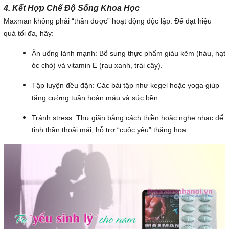
4. Kết Hợp Chế Độ Sống Khoa Học
Maxman không phải “thần dược” hoạt động độc lập. Để đạt hiệu
quả tối đa, hãy:
Ăn uống lành mạnh: Bổ sung thực phẩm giàu kẽm (hàu, hạt
óc chó) và vitamin E (rau xanh, trái cây).
Tập luyện đều đặn: Các bài tập như kegel hoặc yoga giúp
tăng cường tuần hoàn máu và sức bền.
Tránh stress: Thư giãn bằng cách thiền hoặc nghe nhạc để
tinh thần thoải mái, hỗ trợ “cuộc yêu” thăng hoa.