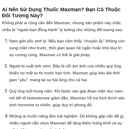
Ai Nên Sử Dụng Thuốc Maxman? Bạn Có Thuộc
Đối Tượng Này?
Không phải ai cũng cần đến Maxman, nhưng sản phẩm này chắc
chắn là “người bạn đồng hành” lý tưởng cho những đối tượng sau:
Nam giới yếu sinh lý: Nếu bạn cảm thấy “chuyện ấy” không còn
sung mãn như trước, thời gian quan hệ ngắn hoặc khó duy trì
sự cương cứng, Maxman có thể là giải pháp.
Người bị xuất tinh sớm: Đây là nỗi ám ảnh của nhiều quý ông,
khiến họ mất tự tin trước bạn tình. Maxman giúp kéo dài thời
gian “yêu”, mang lại sự hài lòng cho cả hai.
Quý ông tuổi trung niên: Khi bước vào giai đoạn mãn dục nam,
nội tiết tố testosterone giảm dần, Maxman hỗ trợ kích thích sản
sinh hormone tự nhiên, giúp duy trì phong độ.
Những ai muốn nâng tầm trải nghiệm: Dù không gặp vấn đề gì,
nhiều người vẫn chọn Maxman để tăng thêm hứng khởi và sự