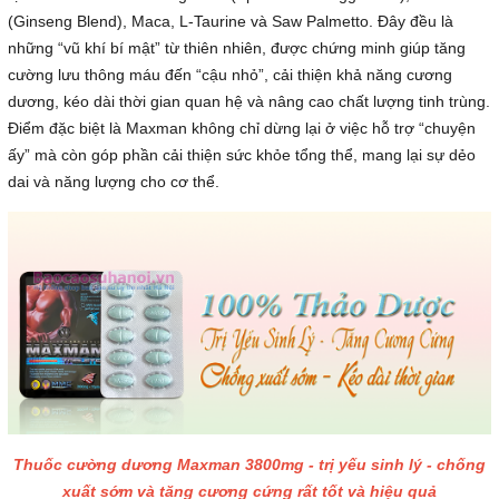
(Ginseng Blend), Maca, L-Taurine và Saw Palmetto. Đây đều là
những “vũ khí bí mật” từ thiên nhiên, được chứng minh giúp tăng
cường lưu thông máu đến “cậu nhỏ”, cải thiện khả năng cương
dương, kéo dài thời gian quan hệ và nâng cao chất lượng tinh trùng.
Điểm đặc biệt là Maxman không chỉ dừng lại ở việc hỗ trợ “chuyện
ấy” mà còn góp phần cải thiện sức khỏe tổng thể, mang lại sự dẻo
dai và năng lượng cho cơ thể.
Thuốc cường dương Maxman 3800mg - trị yếu sinh lý - chống
xuất sớm và tăng cương cứng rất tốt và hiệu quả