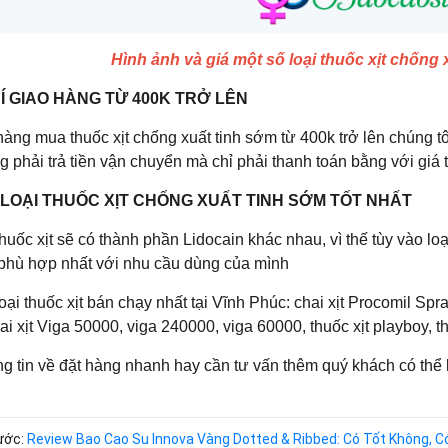
Hình ảnh và giá một số loại thuốc xịt chống
Í GIAO HÀNG TỪ 400K TRỞ LÊN
hàng mua thuốc xịt chống xuất tinh sớm từ 400k trở lên chúng 
 phải trả tiền vận chuyển mà chỉ phải thanh toán bằng với giá 
 LOẠI THUỐC XỊT CHỐNG XUẤT TINH SỚM TỐT NHẤT
thuốc xịt sẽ có thành phần Lidocain khác nhau, vì thế tùy vào lo
t phù hợp nhất với nhu cầu dùng của mình
loại thuốc xịt bán chạy nhất tại Vĩnh Phúc: chai xịt Procomil Sp
ai xịt Viga 50000, viga 240000, viga 60000, thuốc xịt playboy, thu
ng tin về đặt hàng nhanh hay cần tư vấn thêm quý khách có thể 
rước:
Review Bao Cao Su Innova Vàng Dotted & Ribbed: Có Tốt Không, 