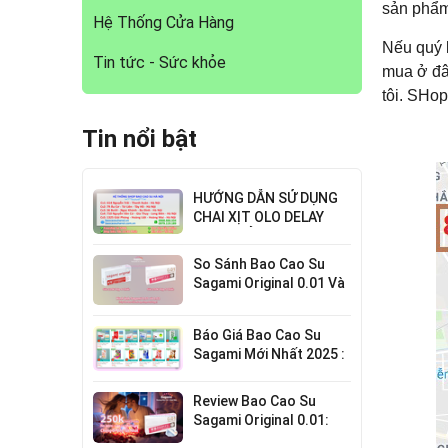
sản phẩm 
Hệ Thống Cửa Hàng
Nếu quý 
Tin tức - Sức khỏe
mua ở đâ
tôi. SHop
Tin nổi bật
HƯỚNG DẪN SỬ DỤNG
CHAI XỊT OLO DELAY
HIỆU QUẢ NHẤT
So Sánh Bao Cao Su
Sagami Original 0.01 Và
0.02 : Lựa Chọn Nào Cho
Bạn?
Báo Giá Bao Cao Su
Sagami Mới Nhất 2025 :
Chi Tiết Từng Loại
Review Bao Cao Su
Sagami Original 0.01:
Mỏng Nhất Thế Giới,