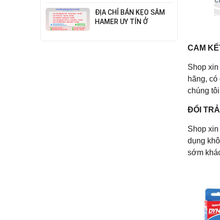
Đỉnh Cao Công Nghệ
ĐỊA CHỈ BÁN KẸO SÂM
HAMER UY TÍN Ở
THANH XUÂN
CAM KẾ
Shop xin 
hãng, có 
chúng tôi
ĐỔI TR
Shop xin
dụng khôn
sớm khác