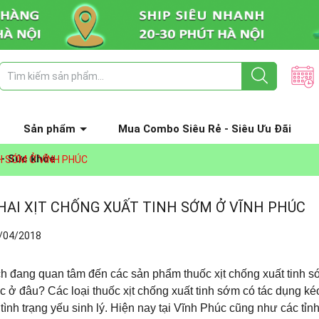
Sản phẩm
Mua Combo Siêu Rẻ - Siêu Ưu Đãi
 - Sức khỏe
H SỚM Ở VĨNH PHÚC
HAI XỊT CHỐNG XUẤT TINH SỚM Ở VĨNH PHÚC
/04/2018
 đang quan tâm đến các sản phẩm thuốc xịt chống xuất tinh sớm
 ở đâu? Các loại thuốc xịt chống xuất tinh sớm có tác dụng kéo
tình trạng yếu sinh lý. Hiện nay tại Vĩnh Phúc cũng như các tỉ