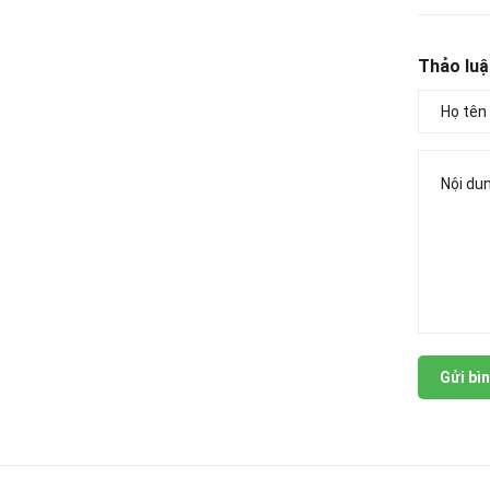
Thảo luậ
Gửi bìn