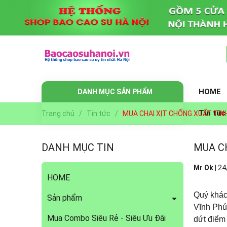
HOME
DANH MỤC SẢN PHẨM
Tin tức
Trang chủ
/
Tin tức
/
MUA CHAI XỊT CHỐNG XUẤT TIN
DANH MỤC TIN
MUA C
Mr Ok
|
24
HOME
Quý khách
Sản phẩm
Vĩnh Phúc
Mua Combo Siêu Rẻ - Siêu Ưu Đãi
dứt điểm 