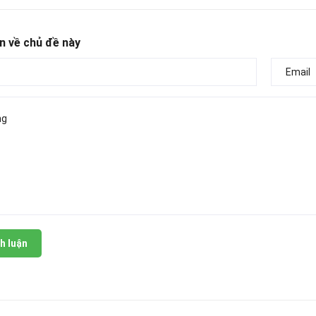
n về chủ đề này
h luận