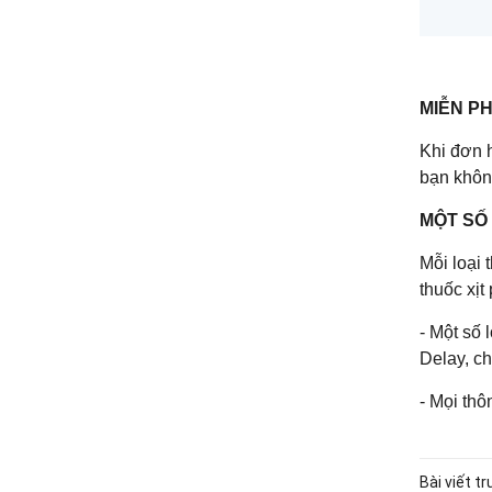
MIỄN PH
Khi đơn 
bạn không
MỘT SỐ
Mỗi loại 
thuốc xị
- Một số 
Delay, ch
- Mọi thô
Bài viết t