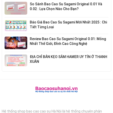
So Sánh Bao Cao Su Sagami Original 0.01 Và
0.02 : Lựa Chọn Nào Cho Bạn?
Báo Giá Bao Cao Su Sagami Mới Nhất 2025 : Chi
Tiết Từng Loại
Review Bao Cao Su Sagami Original 0.01: Mỏng
Nhất Thế Giới, Đỉnh Cao Công Nghệ
ĐỊA CHỈ BÁN KẸO SÂM HAMER UY TÍN Ở THANH
XUÂN
Hệ thống shop bao cao cao su Hà Nội là hệ thống chuyên phân