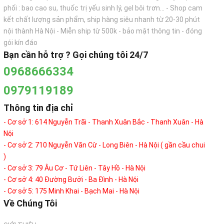
phối : bao cao su, thuốc trị yếu sinh lý, gel bôi trơn... - Shop cam
kết chất lượng sản phẩm, ship hàng siêu nhanh từ 20-30 phút
nội thành Hà Nội - Miễn ship từ 500k - bảo mật thông tin - đóng
gói kín đáo
Bạn cần hỗ trợ ? Gọi chúng tôi 24/7
0968666334
0979119189
Thông tin địa chỉ
- Cơ sở 1: 614 Nguyễn Trãi - Thanh Xuân Bắc - Thanh Xuân - Hà
Nội
- Cơ sở 2: 710 Nguyễn Văn Cừ - Long Biên - Hà Nội ( gần cầu chui
)
- Cơ sở 3: 79 Âu Cơ - Tứ Liên - Tây Hồ - Hà Nội
- Cơ sở 4: 40 Đường Bưởi - Ba Đình - Hà Nội
- Cơ sở 5: 175 Minh Khai - Bạch Mai - Hà Nội
Về Chúng Tôi