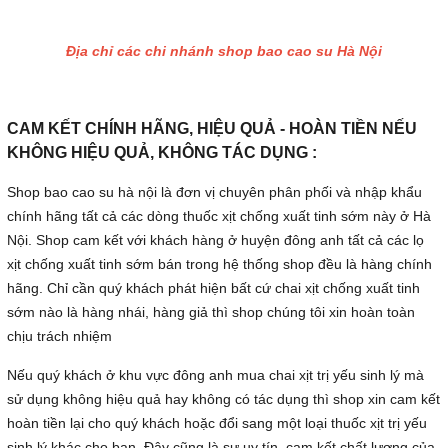
Địa chỉ các chi nhánh shop bao cao su Hà Nội
CAM KẾT CHÍNH HÃNG, HIỆU QUẢ - HOÀN TIỀN NẾU
KHÔNG HIỆU QUẢ, KHÔNG TÁC DỤNG :
Shop bao cao su hà nội là đơn vị chuyên phân phối và nhập khẩu
chính hãng tất cả các dòng thuốc xịt chống xuất tinh sớm này ở Hà
Nội. Shop cam kết với khách hàng ở huyện đông anh tất cả các lọ
xịt chống xuất tinh sớm bán trong hệ thống shop đều là hàng chính
hãng. Chỉ cần quý khách phát hiện bất cứ chai xịt chống xuất tinh
sớm nào là hàng nhái, hàng giả thì shop chúng tôi xin hoàn toàn
chịu trách nhiệm
Nếu quý khách ở khu vực đông anh mua chai xịt trị yếu sinh lý mà
sử dụng không hiệu quả hay không có tác dụng thì shop xin cam kết
hoàn tiền lại cho quý khách hoặc đổi sang một loại thuốc xịt trị yếu
sinh lý khác cho bạn. Đây cũng là sự uy tín, cam kết chất lượng của