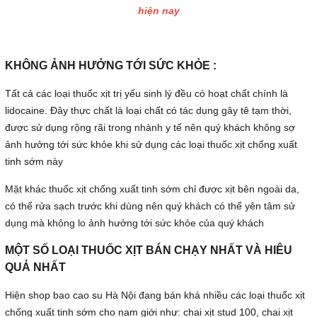
hiện nay
KHÔNG ẢNH HƯỞNG TỚI SỨC KHỎE :
Tất cả các loại thuốc xịt trị yếu sinh lý đều có hoạt chất chính là
lidocaine. Đây thực chất là loại chất có tác dụng gây tê tạm thời,
được sử dụng rộng rãi trong nhành y tế nên quý khách không sợ
ảnh hưởng tới sức khỏe khi sử dụng các loại thuốc xịt chống xuất
tinh sớm này
Mặt khác thuốc xịt chống xuất tinh sớm chỉ được xịt bên ngoài da,
có thể rửa sạch trước khi dùng nên quý khách có thể yên tâm sử
dụng mà không lo ảnh hưởng tới sức khỏe của quý khách
MỘT SỐ LOẠI THUỐC XỊT BÁN CHẠY NHẤT VÀ HIÊU
QUẢ NHẤT
Hiện shop bao cao su Hà Nội đang bán khá nhiều các loại thuốc xịt
chống xuất tinh sớm cho nam giới như: chai xịt stud 100, chai xịt