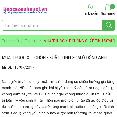
Tài khoản
Giỏ hàng
Trang chủ
/
Tin tức
/
MUA THUỐC XỊT CHỐNG XUẤT TINH SỚM Ở
ĐÔNG ANH
MUA THUỐC XỊT CHỐNG XUẤT TINH SỚM Ở ĐÔNG ANH
Mr Ok
|
15/07/2017
Nam giới bị yếu sinh lý, xuất tinh sớm đang có chiều hướng gia tăng
mạnh mẽ. Hầu hết nam giới khi bị yếu sinh lý đều tỏ ra ngại ngùng,
không dám bày tỏ với ai và cũng ngại không muốn đi khám và điều
trị bệnh lý yếu sinh lý này. Hiện nay một biện pháp tối ưu để điều trị
dứt điểm tình trạng này là sử dụng các loại thuốc xịt chống xuất tinh
sớm. Các lọ xịt trị yếu sinh lý này được bán rất rộng rãi ở các quận