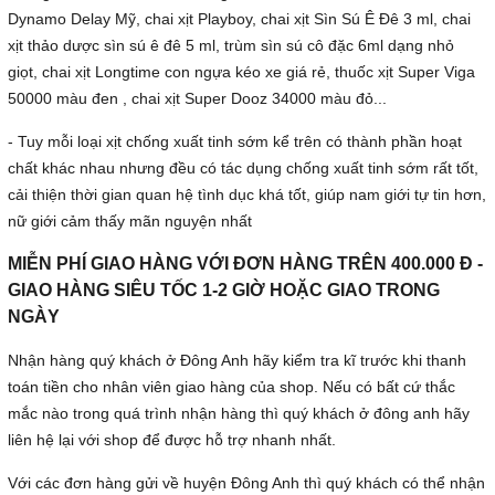
Dynamo Delay Mỹ, chai xịt Playboy, chai xịt Sìn Sú Ê Đê 3 ml, chai
xịt thảo dược sìn sú ê đê 5 ml, trùm sìn sú cô đặc 6ml dạng nhỏ
giọt, chai xịt Longtime con ngựa kéo xe giá rẻ, thuốc xịt Super Viga
50000 màu đen , chai xịt Super Dooz 34000 màu đỏ...
- Tuy mỗi loại xịt chống xuất tinh sớm kể trên có thành phần hoạt
chất khác nhau nhưng đều có tác dụng chống xuất tinh sớm rất tốt,
cải thiện thời gian quan hệ tình dục khá tốt, giúp nam giới tự tin hơn,
nữ giới cảm thấy mãn nguyện nhất
MIỄN PHÍ GIAO HÀNG VỚI ĐƠN HÀNG TRÊN 400.000 Đ -
GIAO HÀNG SIÊU TỐC 1-2 GIỜ HOẶC GIAO TRONG
NGÀY
Nhận hàng quý khách ở Đông Anh hãy kiểm tra kĩ trước khi thanh
toán tiền cho nhân viên giao hàng của shop. Nếu có bất cứ thắc
mắc nào trong quá trình nhận hàng thì quý khách ở đông anh hãy
liên hệ lại với shop để được hỗ trợ nhanh nhất.
Với các đơn hàng gửi về huyện Đông Anh thì quý khách có thể nhận