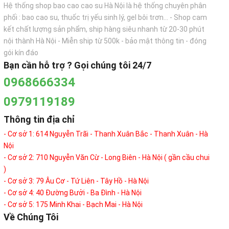
Hệ thống shop bao cao cao su Hà Nội là hệ thống chuyên phân
phối : bao cao su, thuốc trị yếu sinh lý, gel bôi trơn... - Shop cam
kết chất lượng sản phẩm, ship hàng siêu nhanh từ 20-30 phút
nội thành Hà Nội - Miễn ship từ 500k - bảo mật thông tin - đóng
gói kín đáo
Bạn cần hỗ trợ ? Gọi chúng tôi 24/7
0968666334
0979119189
Thông tin địa chỉ
- Cơ sở 1: 614 Nguyễn Trãi - Thanh Xuân Bắc - Thanh Xuân - Hà
Nội
- Cơ sở 2: 710 Nguyễn Văn Cừ - Long Biên - Hà Nội ( gần cầu chui
)
- Cơ sở 3: 79 Âu Cơ - Tứ Liên - Tây Hồ - Hà Nội
- Cơ sở 4: 40 Đường Bưởi - Ba Đình - Hà Nội
- Cơ sở 5: 175 Minh Khai - Bạch Mai - Hà Nội
Về Chúng Tôi