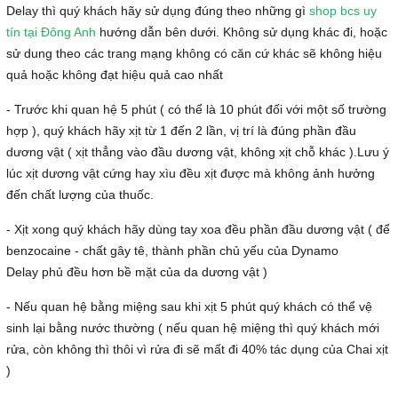
Delay thì quý khách hãy sử dụng đúng theo những gì
shop bcs uy
tín tại Đông Anh
hướng dẫn bên dưới. Không sử dụng khác đi, hoặc
sử dung theo các trang mạng không có căn cứ khác sẽ không hiệu
quả hoặc không đạt hiệu quả cao nhất
- Trước khi quan hệ 5 phút ( có thể là 10 phút đối với một số trường
hợp ), quý khách hãy xịt từ 1 đến 2 lần, vị trí là đúng phần đầu
dương vật ( xịt thẳng vào đầu dương vật, không xịt chỗ khác ).Lưu ý
lúc xịt dương vật cứng hay xìu đều xịt được mà không ảnh hưởng
đến chất lượng của thuốc.
- Xịt xong quý khách hãy dùng tay xoa đều phần đầu dương vật ( để
benzocaine - chất gây tê, thành phần chủ yếu của Dynamo
Delay phủ đều hơn bề mặt của da dương vật )
- Nếu quan hệ bằng miệng sau khi xịt 5 phút quý khách có thể vệ
sinh lại bằng nước thường ( nếu quan hệ miệng thì quý khách mới
rửa, còn không thì thôi vì rửa đi sẽ mất đi 40% tác dụng của Chai xịt
)