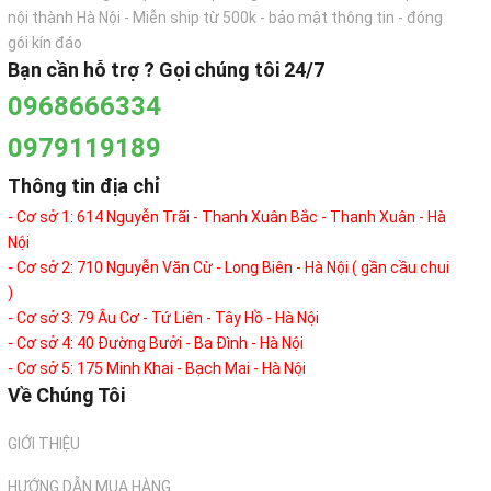
nội thành Hà Nội - Miễn ship từ 500k - bảo mật thông tin - đóng
gói kín đáo
Bạn cần hỗ trợ ? Gọi chúng tôi 24/7
0968666334
0979119189
Thông tin địa chỉ
- Cơ sở 1: 614 Nguyễn Trãi - Thanh Xuân Bắc - Thanh Xuân - Hà
Nội
- Cơ sở 2: 710 Nguyễn Văn Cừ - Long Biên - Hà Nội ( gần cầu chui
)
- Cơ sở 3: 79 Âu Cơ - Tứ Liên - Tây Hồ - Hà Nội
- Cơ sở 4: 40 Đường Bưởi - Ba Đình - Hà Nội
- Cơ sở 5: 175 Minh Khai - Bạch Mai - Hà Nội
Về Chúng Tôi
GIỚI THIỆU
HƯỚNG DẪN MUA HÀNG