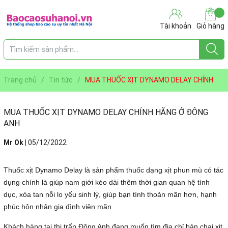
Tài khoản
Giỏ hàng
Trang chủ
/
Tin tức
/
MUA THUỐC XỊT DYNAMO DELAY CHÍNH
HÃNG Ở ĐÔNG ANH
MUA THUỐC XỊT DYNAMO DELAY CHÍNH HÃNG Ở ĐÔNG
ANH
Mr Ok
|
05/12/2022
Thuốc xịt Dynamo Delay là sản phẩm thuốc dạng xịt phun mù có tác
dụng chính là giúp nam giới kéo dài thêm thời gian quan hệ tình
dục, xóa tan nỗi lo yếu sinh lý, giúp bạn tình thoản mãn hơn, hạnh
phúc hôn nhân gia đình viên mãn
Khách hàng tại thị trấn Đông Anh đang muốn tìm địa chỉ bán chai xịt