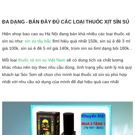
ĐA DẠNG - BÁN ĐẦY ĐỦ CÁC LOẠI THUỐC XỊT SÌN SÚ
Hiện shop bao cao su Hà Nội đang bán khá nhiều các loại thuốc xịt
sìn sú như:
sìn sú tây bắc
8ml hiệu quả nhất 150k, sìn sú ê đê 3 ml
giá 100k, sìn sú ê đê 5 ml giá 140k, trùm sìn sú 6ml dạng bôi 180k...
Mỗi loại
thuốc xịt sìn sú Việt Nam
sẽ có dung tích và chất lượng
khác nhau nên tùy theo nhu cầu dùng, tình trạng yếu sinh lý mà quý
khách tại Sóc Sơn sẽ chọn cho mình loại thuốc xịt sìn sú phù hợp
nhất với nhu cầu sử dụng của mình để đạt hiệu quả cao nhất