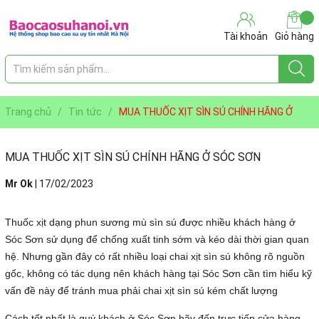
Tài khoản
Giỏ hàng
Trang chủ
/
Tin tức
/
MUA THUỐC XỊT SÌN SÚ CHÍNH HÃNG Ở
SÓC SƠN
MUA THUỐC XỊT SÌN SÚ CHÍNH HÃNG Ở SÓC SƠN
Mr Ok
|
17/02/2023
Thuốc xịt dạng phun sương mù sìn sú được nhiều khách hàng ở
Sóc Sơn sử dụng để chống xuất tinh sớm và kéo dài thời gian quan
hệ. Nhưng gần đây có rất nhiều loại chai xịt sìn sú không rõ nguồn
gốc, không có tác dụng nên khách hàng tại Sóc Sơn cần tìm hiểu kỹ
vấn đề này để tránh mua phải chai xịt sìn sú kém chất lượng
Cách tốt nhất là quý khách ở Sóc Sơn hãy đến trực tiếp cửa hàng