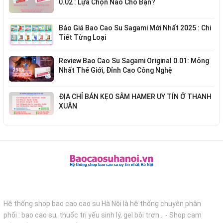
0.02 : Lựa Chọn Nào Cho Bạn?
Báo Giá Bao Cao Su Sagami Mới Nhất 2025 : Chi
Tiết Từng Loại
Review Bao Cao Su Sagami Original 0.01: Mỏng
Nhất Thế Giới, Đỉnh Cao Công Nghệ
ĐỊA CHỈ BÁN KẸO SÂM HAMER UY TÍN Ở THANH
XUÂN
Hệ thống shop bao cao cao su Hà Nội là hệ thống chuyên phân
phối : bao cao su, thuốc trị yếu sinh lý, gel bôi trơn... - Shop cam