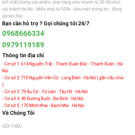
kết chất lượng sản phẩm, ship hàng siêu nhanh từ 20-30 phút
nội thành Hà Nội - Miễn ship từ 500k - bảo mật thông tin - đóng
gói kín đáo
Bạn cần hỗ trợ ? Gọi chúng tôi 24/7
0968666334
0979119189
Thông tin địa chỉ
- Cơ sở 1: 614 Nguyễn Trãi - Thanh Xuân Bắc - Thanh Xuân - Hà
Nội
- Cơ sở 2: 710 Nguyễn Văn Cừ - Long Biên - Hà Nội ( gần cầu chui
)
- Cơ sở 3: 79 Âu Cơ - Tứ Liên - Tây Hồ - Hà Nội
- Cơ sở 4: 40 Đường Bưởi - Ba Đình - Hà Nội
- Cơ sở 5: 175 Minh Khai - Bạch Mai - Hà Nội
Về Chúng Tôi
GIỚI THIỆU