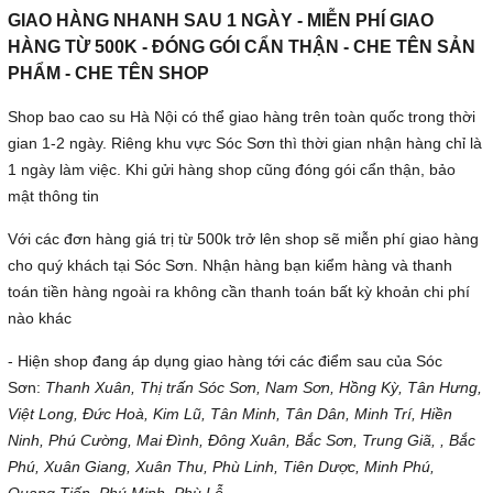
GIAO HÀNG NHANH SAU 1 NGÀY - MIỄN PHÍ GIAO
HÀNG TỪ 500K - ĐÓNG GÓI CẨN THẬN - CHE TÊN SẢN
PHẨM - CHE TÊN SHOP
Shop bao cao su Hà Nội có thể giao hàng trên toàn quốc trong thời
gian 1-2 ngày. Riêng khu vực Sóc Sơn thì thời gian nhận hàng chỉ là
1 ngày làm việc. Khi gửi hàng shop cũng đóng gói cẩn thận, bảo
mật thông tin
Với các đơn hàng giá trị từ 500k trở lên shop sẽ miễn phí giao hàng
cho quý khách tại Sóc Sơn. Nhận hàng bạn kiểm hàng và thanh
toán tiền hàng ngoài ra không cần thanh toán bất kỳ khoản chi phí
nào khác
- Hiện shop đang áp dụng giao hàng tới các điểm sau của Sóc
Sơn:
Thanh Xuân, Thị trấn Sóc Sơn, Nam Sơn, Hồng Kỳ, Tân Hưng,
Việt Long, Đức Hoà, Kim Lũ, Tân Minh, Tân Dân, Minh Trí, Hiền
Ninh, Phú Cường, Mai Đình, Đông Xuân, Bắc Sơn, Trung Giã, , Bắc
Phú, Xuân Giang, Xuân Thu, Phù Linh, Tiên Dược, Minh Phú,
Quang Tiến, Phú Minh, Phù Lỗ