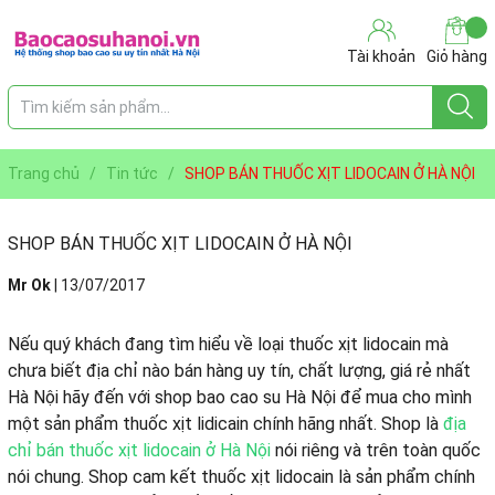
Tài khoản
Giỏ hàng
Trang chủ
/
Tin tức
/
SHOP BÁN THUỐC XỊT LIDOCAIN Ở HÀ NỘI
SHOP BÁN THUỐC XỊT LIDOCAIN Ở HÀ NỘI
Mr Ok
|
13/07/2017
Nếu quý khách đang tìm hiểu về loại thuốc xịt lidocain mà
chưa biết địa chỉ nào bán hàng uy tín, chất lượng, giá rẻ nhất
Hà Nội hãy đến với shop bao cao su Hà Nội để mua cho mình
một sản phẩm thuốc xịt lidicain chính hãng nhất. Shop là
địa
chỉ bán thuốc xịt lidocain ở Hà Nội
nói riêng và trên toàn quốc
nói chung. Shop cam kết thuốc xịt lidocain là sản phẩm chính