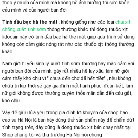
theo ý muốn của mình mà không hề ảnh hưởng tới sức khỏe
cảu mình và của người bạn đời
Tinh dầu bạc hà the mát
: không giống như các loại
chai xịt
chống xuất tinh sớm
thông thường khác thì dòng thuốc xịt
lidocain này có tinh dầu bạc hà the mát giúp quá trình sử dụng
không còn cảm giác nóng rát như các thuốc xịt thông thường
khác
Nam giới bị yếu sinh lý, xuất tinh sớm thường hay mặc cảm với
người bạn đời của mình, gây rất nhiều hệ lụy xấu, làm nữ giới
cảm thấy khó chịu vì " chưa đến chợ đã hết tiền" , nếu không
chữa trị kịp thời sẽ gây gia đình mất hạnh phúc, đoàn kết, làm
nữ giới không được thường xuyên thỏa mãn dẫn đến cáu gắt,
khó chịu
Vậy để giữu lửa yêu trong gia đình lời khuyên của shop bao
cao su Hà Nội là bạn hãy dùng thử sản phẩm này để chấm dứt
tình trạng trên, đây cũng là dòng thuốc xịt bán chạy nhất tại
Shop chúng tôi và thụ trường Hà Nội nói chung