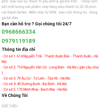
phối : bao cao su, thuốc trị yếu sinh lý, gel bôi trơn... - Shop cam
kết chất lượng sản phẩm, ship hàng siêu nhanh từ 20-30 phút
nội thành Hà Nội - Miễn ship từ 500k - bảo mật thông tin - đóng
gói kín đáo
Bạn cần hỗ trợ ? Gọi chúng tôi 24/7
0968666334
0979119189
Thông tin địa chỉ
- Cơ sở 1: 614 Nguyễn Trãi - Thanh Xuân Bắc - Thanh Xuân - Hà
Nội
- Cơ sở 2: 710 Nguyễn Văn Cừ - Long Biên - Hà Nội ( gần cầu chui
)
- Cơ sở 3: 79 Âu Cơ - Tứ Liên - Tây Hồ - Hà Nội
- Cơ sở 4: 40 Đường Bưởi - Ba Đình - Hà Nội
- Cơ sở 5: 175 Minh Khai - Bạch Mai - Hà Nội
Về Chúng Tôi
GIỚI THIỆU