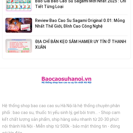
Báo Giá Bao Cao Su Sagami Mới Nhất 2025 : Chi
Tiết Từng Loại
Review Bao Cao Su Sagami Original 0.01: Mỏng
Nhất Thế Giới, Đỉnh Cao Công Nghệ
ĐỊA CHỈ BÁN KẸO SÂM HAMER UY TÍN Ở THANH
XUÂN
Hệ thống shop bao cao cao su Hà Nội là hệ thống chuyên phân
phối : bao cao su, thuốc trị yếu sinh lý, gel bôi trơn... - Shop cam
kết chất lượng sản phẩm, ship hàng siêu nhanh từ 20-30 phút
nội thành Hà Nội - Miễn ship từ 500k - bảo mật thông tin - đóng