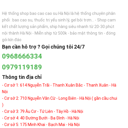
Hệ thống shop bao cao cao su Hà Nội là hệ thống chuyên phân
phối : bao cao su, thuốc trị yếu sinh lý, gel bôi trơn... - Shop cam
kết chất lượng sản phẩm, ship hàng siêu nhanh từ 20-30 phút
nội thành Hà Nội - Miễn ship từ 500k - bảo mật thông tin - đóng
gói kín đáo
Bạn cần hỗ trợ ? Gọi chúng tôi 24/7
0968666334
0979119189
Thông tin địa chỉ
- Cơ sở 1: 614 Nguyễn Trãi - Thanh Xuân Bắc - Thanh Xuân - Hà
Nội
- Cơ sở 2: 710 Nguyễn Văn Cừ - Long Biên - Hà Nội ( gần cầu chui
)
- Cơ sở 3: 79 Âu Cơ - Tứ Liên - Tây Hồ - Hà Nội
- Cơ sở 4: 40 Đường Bưởi - Ba Đình - Hà Nội
- Cơ sở 5: 175 Minh Khai - Bạch Mai - Hà Nội