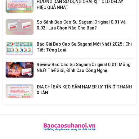
HƯỚNG DẪN SỬ DỤNG CHAI XỊT OLO DELAY
HIỆU QUẢ NHẤT
So Sánh Bao Cao Su Sagami Original 0.01 Và
0.02 : Lựa Chọn Nào Cho Bạn?
Báo Giá Bao Cao Su Sagami Mới Nhất 2025 : Chi
Tiết Từng Loại
Review Bao Cao Su Sagami Original 0.01: Mỏng
Nhất Thế Giới, Đỉnh Cao Công Nghệ
ĐỊA CHỈ BÁN KẸO SÂM HAMER UY TÍN Ở THANH
XUÂN