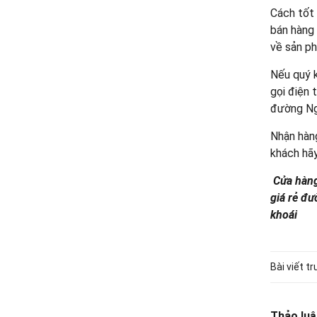
Cách tốt 
bán hàng 
về sản p
Nếu quý 
gọi điện 
đường Ng
Nhận hàng
khách hãy
Cửa hàng
giá rẻ đ
khoái
Bài viết t
Thảo luậ