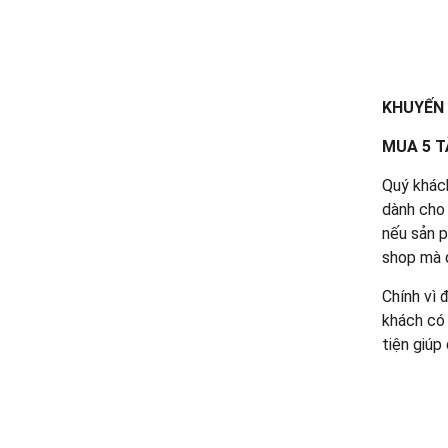
KHUYẾN 
MUA 5 T
Quý khác
dành cho 
nếu sản p
shop mà d
Chính vì 
khách có 
tiện giúp