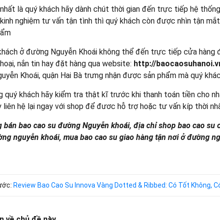
nhất là quý khách hãy dành chút thời gian đến trực tiếp hệ thố
kinh nghiệm tư vấn tận tình thì quý khách còn được nhìn tận mắt,
hẩm
khách ở đường Nguyễn Khoái không thể đến trực tiếp cửa hàng đ
thoại, nắn tin hay đặt hàng qua website:
http://baocaosuhanoi.v
uyễn Khoái, quận Hai Bà trưng nhận được sản phẩm mà quý khác
 quý khách hãy kiểm tra thật kĩ trước khi thanh toán tiền cho nh
 liên hệ lại ngay với shop để đươc hỗ trợ hoặc tư vấn kíp thời nh
 bán bao cao su đường Nguyễn khoái, địa chỉ shop bao cao su o
ường nguyễn khoái, mua bao cao su giao hàng tận nơi ở đường n
rước:
Review Bao Cao Su Innova Vàng Dotted & Ribbed: Có Tốt Không, 
n về chủ đề này