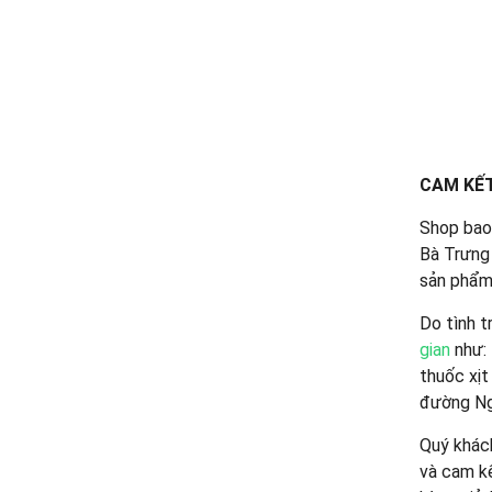
CAM KẾT
Shop bao
Bà Trưng 
sản phẩm 
Do tình t
gian
như: 
thuốc xịt
đường Ngu
Quý khách
và cam kế