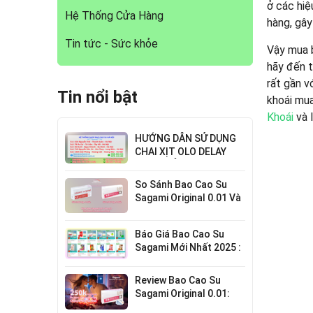
ở các hiệ
Hệ Thống Cửa Hàng
hàng, gây
Tin tức - Sức khỏe
Vậy mua 
hãy đến 
rất gần v
Tin nổi bật
khoái mua
Khoái
và 
HƯỚNG DẪN SỬ DỤNG
CHAI XỊT OLO DELAY
HIỆU QUẢ NHẤT
So Sánh Bao Cao Su
Sagami Original 0.01 Và
0.02 : Lựa Chọn Nào Cho
Bạn?
Báo Giá Bao Cao Su
Sagami Mới Nhất 2025 :
Chi Tiết Từng Loại
Review Bao Cao Su
Sagami Original 0.01:
Mỏng Nhất Thế Giới,