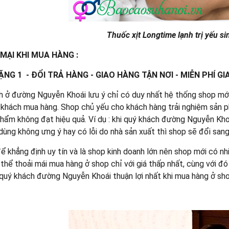
Thuốc xịt Longtime lạnh trị yếu si
MẠI KHI MUA HÀNG :
ẶNG 1 - ĐỔI TRẢ HÀNG - GIAO HÀNG TẬN NƠI - MIỄN PHÍ G
h ở đường Nguyễn Khoái lưu ý chỉ có duy nhất hệ thống shop mới
khách mua hàng. Shop chủ yếu cho khách hàng trải nghiệm sản p
hẩm không đạt hiệu quả. Ví dụ : khi quý khách đường Nguyễn Kh
ùng không ưng ý hay có lỗi do nhà sản xuất thì shop sẽ đổi sang 
để khẳng định uy tín và là shop kinh doanh lớn nên shop mới có n
thể thoải mái mua hàng ở shop chỉ với giá thấp nhất, cùng với đó
 quý khách đường Nguyễn Khoái thuận lợi nhất khi mua hàng ở sh