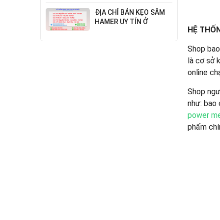
Đỉnh Cao Công Nghệ
ĐỊA CHỈ BÁN KẸO SÂM
HAMER UY TÍN Ở
HỆ THỐN
THANH XUÂN
Shop bao 
là cơ sở 
online ch
Shop ngườ
như: bao 
power m
phẩm chín