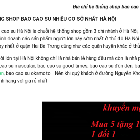
Địa chỉ hệ thống shop bao cao
G SHOP BAO CAO SU NHIỀU CƠ SỞ NHẤT HÀ NỘI
cao su Hà Nội là chuỗi hệ thống shop gồm 3 chi nhánh ở Hà Nội, 
kinh doanh các sản phẩm người lớn này sớm nhất ở thủ đô Hà Nội.
ạy nhất ở quận Hai Bà Trưng cũng như các quận huyện khác ở th
i lớn tại Hà Nội không chỉ là nhà bán lẻ hàng đầu mà còn là nhà 
cao su masculan, bao cao su good times, bao cao su đôn dên, ba
en
, bao cao su okamoto... Nên khi quý khách ở đường Nguyễn K
h hãng với giá rẻ nhất