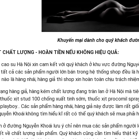
Khuyến mại dành cho quý khách đườ
 CHẤT LƯỢNG - HOÀN TIỀN NẾU KHÔNG HIỆU QUẢ:
 cao su Hà Nội xin cam kết với quý khách ở khu vực đường Nguy
tất cả các sản phẩm người lớn bán trong hệ thống shop đều là h
nào là hàng nhái, hàng giả thì shop xin hoàn toàn chịu trách nhiệ
rạng hàng giả, hàng kém chất lượng đang tràn lan ở Hà Nội mà ti
thuốc xịt stud 100 chống xuất tinh sớm, thuốc xịt procomil spray,
 playboy... Các sản phẩm hàng nhái, hàng giả này được làm rất g
yễn Khoái không tìm hiểu kĩ rất có thể quý khách sẽ mua phải h
 ở đường Nguyễn Khoái lưu ý chỉ nên mua các sản phẩm người lớn
t về chất lượng sản phẩm. Quý khách cũng cần tìm hiểu thật kỹ v