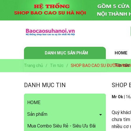
HOME
DANH MỤC SẢN PHẨM
Tin tức
Trang chủ
/
Tin tức
/
SHOP BAO CAO SU ĐƯỜNG NGUY
DANH MỤC TIN
SHOP 
Mr Ok
|
16
HOME
Quý khách
Sản phẩm
chưa tìm 
Mua Combo Siêu Rẻ - Siêu Ưu Đãi
nhiều cơ 