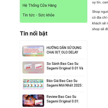
uy tín, ca
Hệ Thống Cửa Hàng
Shop ngườ
Tin tức - Sức khỏe
có địa chỉ
khách sẽ 
shop sẽ đ
Tin nổi bật
HƯỚNG DẪN SỬ DỤNG
CHAI XỊT OLO DELAY
HIỆU QUẢ NHẤT
So Sánh Bao Cao Su
Sagami Original 0.01 Và
0.02 : Lựa Chọn Nào Cho
Bạn?
Báo Giá Bao Cao Su
Sagami Mới Nhất 2025 :
Chi Tiết Từng Loại
Review Bao Cao Su
Sagami Original 0.01:
Mỏng Nhất Thế Giới,