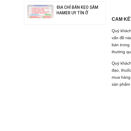
Đỉnh Cao Công Nghệ
ĐỊA CHỈ BÁN KẸO SÂM
HAMER UY TÍN Ở
THANH XUÂN
CAM KẾ
Quý khách
vấn đề nà
bán trong 
thường qu
Quý khách
đạo, thuố
mua hàng ở
sản phẩm 