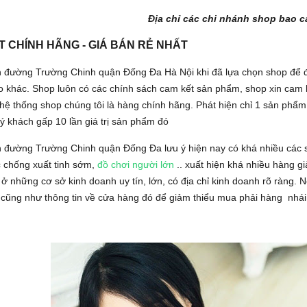
Địa chỉ các chi nhánh shop bao c
T CHÍNH HÃNG - GIÁ BÁN RẺ NHẤT
 đường Trường Chinh quận Đống Đa Hà Nội khi đã lựa chọn shop để đặt
o khác. Shop luôn có các chính sách cam kết sản phẩm, shop xin cam 
hệ thống shop chúng tôi là hàng chính hãng. Phát hiện chỉ 1 sản phẩm
ý khách gấp 10 lần giá trị sản phẩm đó
 đường Trường Chinh quận Đống Đa lưu ý hiện nay có khá nhiều các s
c chống xuất tinh sớm,
đồ chơi người lớn
.. xuất hiện khá nhiều hàng g
 những cơ sở kinh doanh uy tín, lớn, có địa chỉ kinh doanh rõ ràng. Nế
cũng như thông tin về cửa hàng đó để giảm thiểu mua phải hàng nhái