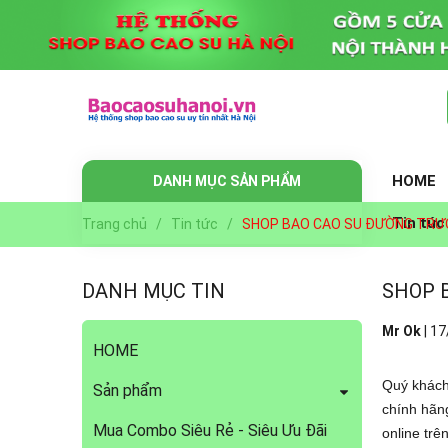
HOME
DANH MỤC SẢN PHẨM
Tin tức
Trang chủ
/
Tin tức
/
SHOP BAO CAO SU ĐƯỜNG TRƯ
DANH MỤC TIN
SHOP 
Mr Ok
|
17
HOME
Quý khách
Sản phẩm
chính hãng
Mua Combo Siêu Rẻ - Siêu Ưu Đãi
online tr