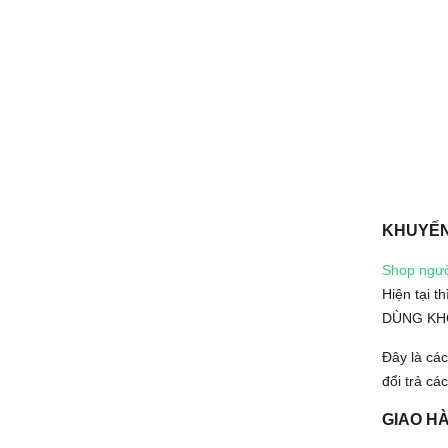
KHUYẾN
Shop ngườ
Hiện tại 
DÙNG KH
Đây là cá
đổi trả c
GIAO H