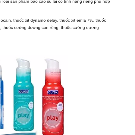
i loại sản phẩm bao cao su lại có tính năng riêng phù hợp
idocain, thuốc xịt dynamo delay, thuốc xịt emla 7%, thuốc
man, thuốc cường dương con rồng, thuốc cường dương