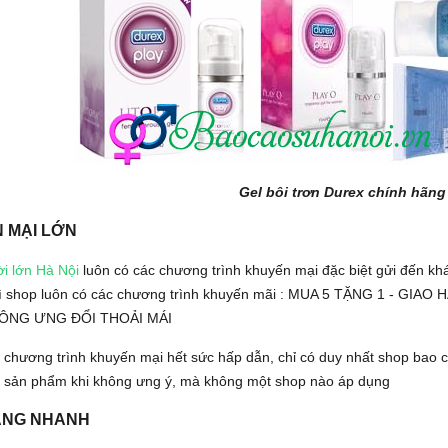
Gel bôi trơn Durex chính hãng
 MẠI LỚN
i lớn Hà Nội
luôn có các chương trình khuyến mại đặc biệt gửi đến k
thì shop luôn có các chương trình khuyến mãi : MUA 5 TẶNG 1 - GI
ÔNG ƯNG ĐỔI THOẢI MÁI
c chương trình khuyến mại hết sức hấp dẫn, chỉ có duy nhất shop bao 
ác sản phẩm khi không ưng ý, mà không một shop nào áp dụng
ÀNG NHANH