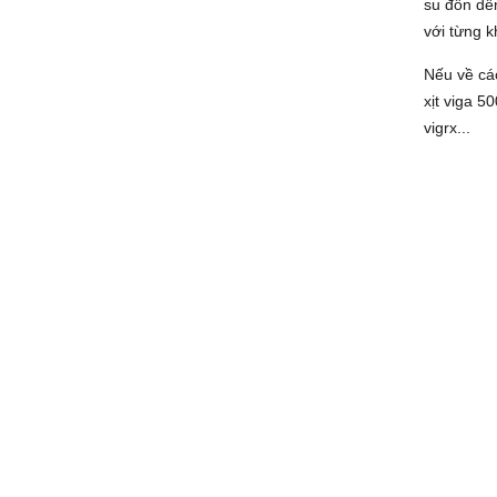
su đôn dên
với từng k
Nếu về các
xịt viga 
vigrx...