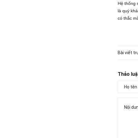
Hệ thống s
là quý kh
có thắc m
Bài viết t
Thảo luậ