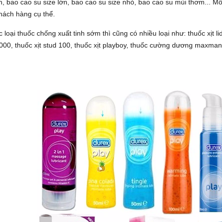
, bao cao su size lớn, bao cao su size nhỏ, bao cao su mùi thơm... Mỗ
hách hàng cụ thể.
 loại thuốc chống xuất tinh sớm thì cũng có nhiều loại như: thuốc xịt l
50000, thuốc xịt stud 100, thuốc xịt playboy, thuốc cường dương max