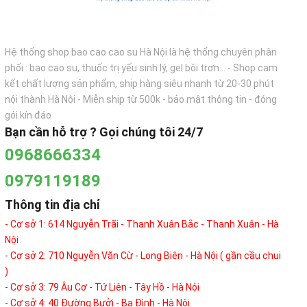
Hệ thống shop bao cao cao su Hà Nội là hệ thống chuyên phân
phối : bao cao su, thuốc trị yếu sinh lý, gel bôi trơn... - Shop cam
kết chất lượng sản phẩm, ship hàng siêu nhanh từ 20-30 phút
nội thành Hà Nội - Miễn ship từ 500k - bảo mật thông tin - đóng
gói kín đáo
Bạn cần hỗ trợ ? Gọi chúng tôi 24/7
0968666334
0979119189
Thông tin địa chỉ
- Cơ sở 1: 614 Nguyễn Trãi - Thanh Xuân Bắc - Thanh Xuân - Hà
Nội
- Cơ sở 2: 710 Nguyễn Văn Cừ - Long Biên - Hà Nội ( gần cầu chui
)
- Cơ sở 3: 79 Âu Cơ - Tứ Liên - Tây Hồ - Hà Nội
- Cơ sở 4: 40 Đường Bưởi - Ba Đình - Hà Nội