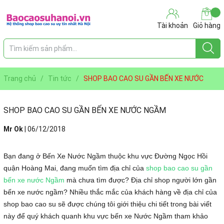
Tài khoản
Giỏ hàng
Trang chủ
/
Tin tức
/
SHOP BAO CAO SU GẦN BẾN XE NƯỚC
NGẦM
SHOP BAO CAO SU GẦN BẾN XE NƯỚC NGẦM
Mr Ok
|
06/12/2018
Bạn đang ở Bến Xe Nước Ngầm thuộc khu vực Đường Ngọc Hồi
quận Hoàng Mai, đang muốn tìm địa chỉ của
shop bao cao su gần
bến xe nước Ngầm
mà chưa tìm được? Địa chỉ shop người lớn gần
bến xe nước ngầm? Nhiều thắc mắc của khách hàng về địa chỉ của
shop bao cao su sẽ được chúng tôi giới thiệu chi tiết trong bài viết
này để quý khách quanh khu vực bến xe Nước Ngầm tham khảo