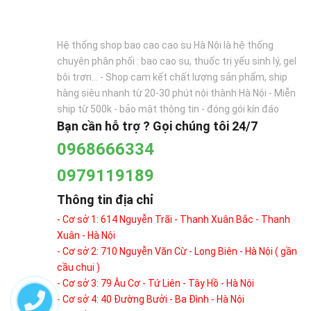
Hệ thống shop bao cao cao su Hà Nội là hệ thống
chuyên phân phối : bao cao su, thuốc trị yếu sinh lý, gel
bôi trơn... - Shop cam kết chất lượng sản phẩm, ship
hàng siêu nhanh từ 20-30 phút nội thành Hà Nội - Miễn
ship từ 500k - bảo mật thông tin - đóng gói kín đáo
Bạn cần hỗ trợ ? Gọi chúng tôi 24/7
0968666334
0979119189
Thông tin địa chỉ
- Cơ sở 1: 614 Nguyễn Trãi - Thanh Xuân Bắc - Thanh
Xuân - Hà Nội
- Cơ sở 2: 710 Nguyễn Văn Cừ - Long Biên - Hà Nội ( gần
cầu chui )
- Cơ sở 3: 79 Âu Cơ - Tứ Liên - Tây Hồ - Hà Nội
- Cơ sở 4: 40 Đường Bưởi - Ba Đình - Hà Nội