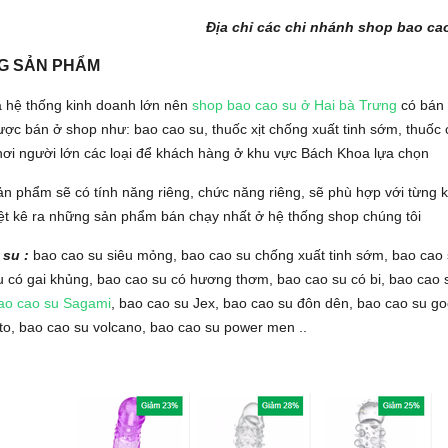
Địa chỉ các chi nhánh shop bao cao
G SẢN PHẨM
là hệ thống kinh doanh lớn nên
shop bao cao su ở Hai bà Trưng
có bán 
ợc bán ở shop như: bao cao su, thuốc xịt chống xuất tinh sớm, thuốc c
hơi người lớn các loại để khách hàng ở khu vực Bách Khoa lựa chọn
ản phẩm sẽ có tính năng riêng, chức năng riêng, sẽ phù hợp với từng 
iệt kê ra những sản phẩm bán chạy nhất ở hệ thống shop chúng tôi
 su :
bao cao su siêu mỏng, bao cao su chống xuất tinh sớm, bao cao s
 có gai khủng, bao cao su có hương thơm, bao cao su có bi, bao cao s
ao cao su Sagami
, bao cao su Jex, bao cao su đôn dên, bao cao su go
o, bao cao su volcano, bao cao su power men ..