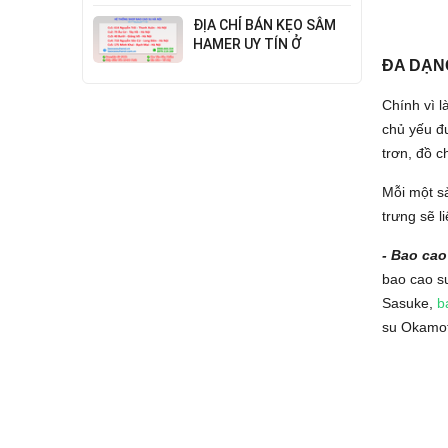
Đỉnh Cao Công Nghệ
ĐỊA CHỈ BÁN KẸO SÂM
HAMER UY TÍN Ở
THANH XUÂN
ĐA DẠN
Chính vì 
chủ yếu đư
trơn, đồ c
Mỗi một s
trưng sẽ l
- Bao cao
bao cao su
Sasuke,
b
su Okamot