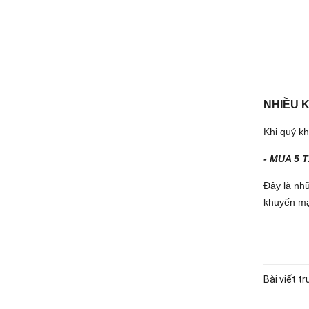
NHIỀU 
Khi quý k
- MUA 5 
Đây là nh
khuyến mạ
Bài viết t