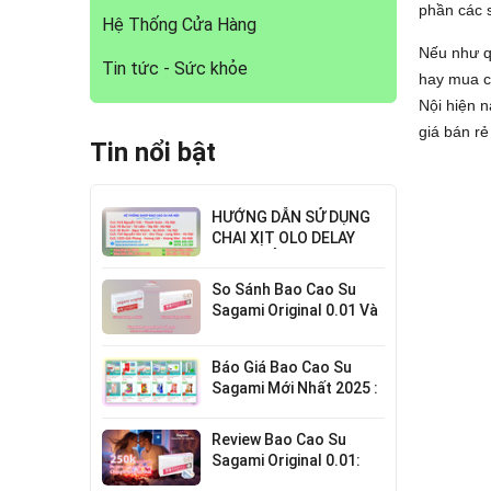
phần các 
Hệ Thống Cửa Hàng
Nếu như q
Tin tức - Sức khỏe
hay mua cá
Nội hiện 
giá bán rẻ
Tin nổi bật
HƯỚNG DẪN SỬ DỤNG
CHAI XỊT OLO DELAY
HIỆU QUẢ NHẤT
So Sánh Bao Cao Su
Sagami Original 0.01 Và
0.02 : Lựa Chọn Nào Cho
Bạn?
Báo Giá Bao Cao Su
Sagami Mới Nhất 2025 :
Chi Tiết Từng Loại
Review Bao Cao Su
Sagami Original 0.01:
Mỏng Nhất Thế Giới,