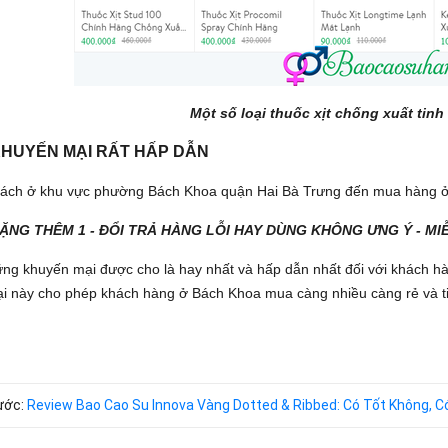
Một số loại thuốc xịt chống xuất tin
KHUYẾN MẠI RẤT HẤP DẪN
hách ở khu vực phường Bách Khoa quận Hai Bà Trưng đến mua hàng ở
TẶNG THÊM 1 - ĐỔI TRẢ HÀNG LỖI HAY DÙNG KHÔNG ƯNG Ý - MI
ững khuyến mại được cho là hay nhất và hấp dẫn nhất đối với khách hà
i này cho phép khách hàng ở Bách Khoa mua càng nhiều càng rẻ và tiế
rước:
Review Bao Cao Su Innova Vàng Dotted & Ribbed: Có Tốt Không, 