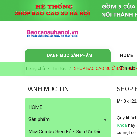
HOME
DANH MỤC SẢN PHẨM
Tin tức
Trang chủ
/
Tin tức
/
SHOP BAO CAO SU Ở BÁCH KHO
DANH MỤC TIN
SHOP 
Mr Ok
|
22
HOME
Quý khách
Sản phẩm
Khoa
hay 
Mua Combo Siêu Rẻ - Siêu Ưu Đãi
có một số