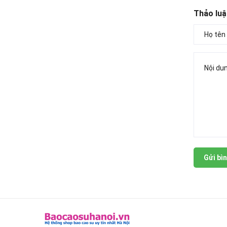
Thảo luậ
Gửi bìn