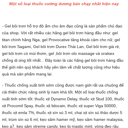
Một số loại thuốc cường dương bán chạy nhất hiện nay
- Gel bôi trơn hỗ trợ độ ẩm cho âm đạo cũng là sản phẩm chủ đạo
của shop. Với rất nhiều các hãng gel bôi trơn hàng đầu như: gel
titan chính hãng Nga, gel Provocative tăng khoái cảm cho nữ, gel
bôi trơn Sagami, Gel bôi trơn Durex Thái Lan, Gel bôi trơn giá rẻ,
gel bôi trơn có mùi thơm, gel ,bôi trơn olo massage và oralsex
chống dị ứng tốt nhất... Đây toàn là các hãng gel bôi trơn hàng đầu
thế giới nên quý khách hãy yên tâm về chất lượng cũng như hiệu
quả mà sản phẩm mang lại
- Thuốc chống xuất tinh sớm cũng được nam giới rất ưa chuộng để
cải thiện chức năng sinh lý nam khá tốt. Một số loại thuốc chống
xuất tinh sớm tốt: thuốc xịt Dynamo Delay, thuốc xịt Stud 100, thuốc
xịt Procomil Spay, thuốc xịt lidocain, thuốc xịt super Viga 50000,
thuốc xịt emla 7%, thuốc xịt sìn sú 3 ml, chai xịt sìn sú thảo dược 5
ml, trùm sìn sú 6 ml, kẹo sâm hamer mỹ, kẹo sâm hamer malaysia,
kẹo a7, kẹo sâm xtreme candy, kẹo bj mastic mint, vòng đeo râu