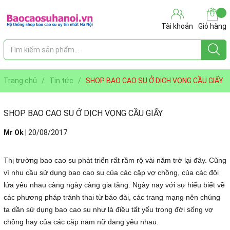
Tài khoản
Giỏ hàng
Trang chủ
/
Tin tức
/
SHOP BAO CAO SU Ở DỊCH VỌNG CẦU GIẤY
SHOP BAO CAO SU Ở DỊCH VỌNG CẦU GIẤY
Mr Ok
|
20/08/2017
Thị trường bao cao su phát triển rất rầm rộ vài năm trở lại đây. Cũng
vì nhu cầu sử dụng bao cao su của các cặp vợ chồng, của các đôi
lứa yêu nhau càng ngày càng gia tăng. Ngày nay với sự hiểu biết về
các phương pháp tránh thai từ báo đài, các trang mạng nên chúng
ta dần sử dụng bao cao su như là điều tất yếu trong đời sống vợ
chồng hay của các cặp nam nữ đang yêu nhau.