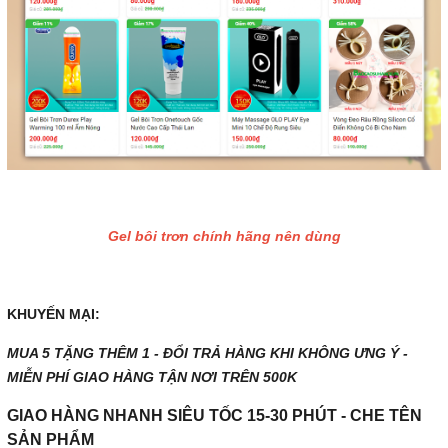
Gel bôi trơn chính hãng nên dùng
KHUYẾN MẠI:
MUA 5 TẶNG THÊM 1 - ĐỔI TRẢ HÀNG KHI KHÔNG ƯNG Ý -
MIỄN PHÍ GIAO HÀNG TẬN NƠI TRÊN 500K
GIAO HÀNG NHANH SIÊU TỐC 15-30 PHÚT - CHE TÊN
SẢN PHẨM