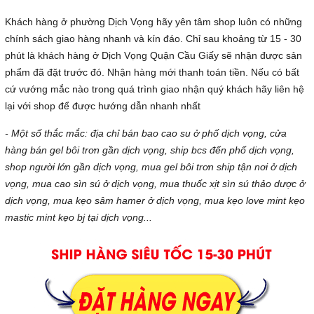
Khách hàng ở phường Dịch Vọng hãy yên tâm shop luôn có những
chính sách giao hàng nhanh và kín đáo. Chỉ sau khoảng từ 15 - 30
phút là khách hàng ở Dịch Vọng Quận Cầu Giấy sẽ nhận được sản
phẩm đã đặt trước đó. Nhận hàng mới thanh toán tiền. Nếu có bất
cứ vướng mắc nào trong quá trình giao nhận quý khách hãy liên hệ
lại với shop để được hướng dẫn nhanh nhất
- Một số thắc mắc: địa chỉ bán bao cao su ở phố dịch vọng, cửa
hàng bán gel bôi trơn gần dịch vọng, ship bcs đến phố dịch vọng,
shop người lớn gần dịch vọng, mua gel bôi trơn ship tận nơi ở dịch
vọng, mua cao sìn sú ở dịch vọng, mua thuốc xịt sìn sú thảo dược ở
dịch vọng, mua kẹo sâm hamer ở dịch vọng, mua kẹo love mint kẹo
mastic mint kẹo bj tại dịch vọng...