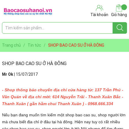
Tài khoản
Giỏ hàng
Trang chủ
/
Tin tức
/
SHOP BAO CAO SU Ở HÀ ĐÔNG
SHOP BAO CAO SU Ở HÀ ĐÔNG
Mr Ok
|
15/07/2017
- Shop thông báo chuyển địa chỉ cửa hàng từ: 137 Trần Phú -
Văn Quán về địa chỉ mới: 614 Nguyễn Trãi - Thanh Xuân Bắc -
Thanh Xuân ( gần hầm chui Thanh Xuân ) - 0968.666.334
Nếu bạn đang muốn tìm kiếm một shop bao cao su, shop người lớn
mà chưa biết địa chỉ ở đâu tại hà đông. Hiện nay tuy có rất nhiều
các shop bao cao su, shop người lớn ở Hà Nội nhưng để tìm được