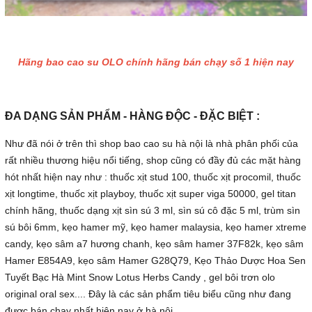
Hãng bao cao su OLO chính hãng bán chạy số 1 hiện nay
ĐA DẠNG SẢN PHẨM - HÀNG ĐỘC - ĐẶC BIỆT :
Như đã nói ở trên thì shop bao cao su hà nội là nhà phân phối của
rất nhiều thương hiệu nổi tiếng, shop cũng có đầy đủ các mặt hàng
hót nhất hiện nay như : thuốc xịt stud 100, thuốc xịt procomil, thuốc
xịt longtime, thuốc xịt playboy, thuốc xịt super viga 50000, gel titan
chính hãng, thuốc dạng xịt sìn sú 3 ml, sìn sú cô đặc 5 ml, trùm sìn
sú bôi 6mm, kẹo hamer mỹ, kẹo hamer malaysia, kẹo hamer xtreme
candy, kẹo sâm a7 hương chanh, kẹo sâm hamer 37F82k, kẹo sâm
Hamer E854A9, kẹo sâm Hamer G28Q79, Kẹo Thảo Dược Hoa Sen
Tuyết Bạc Hà Mint Snow Lotus Herbs Candy , gel bôi trơn olo
original oral sex.... Đây là các sản phẩm tiêu biểu cũng như đang
được bán chạy nhất hiện nay ở hà nội.