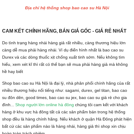
Địa chỉ hệ thống shop bao cao su Hà Nội
CAM KẾT CHÍNH HÃNG, BÁN GIÁ GỐC - GIÁ RẺ NHẤT
Do tình trạng hàng nhái hàng giả rất nhiều, càng thương hiệu lớn
càng dễ mua phải hàng nhái. Ví dụ điển hình nhất là bao cao su
Durex và các dòng thuốc xịt chống xuất tinh sớm. Nếu không tìm
hiểu, xem xét kĩ thì rất có thể bạn sẽ mua phải hàng giả mà không
hề hay biết
Shop bao cao su Hà Nội là đại lý, nhà phân phối chính hãng của rất
nhiều thương hiệu nổi tiếng như: sagami, durex, gel titan, bao cao
su đôn dên, good times, bao cao su jex, bao cao su giá rẻ cho gia
đình...
Shop người lớn online hà đông
chúng tôi cam kết với khách
hàng ở khu vực hà đông tất cả các sản phẩm bán trong hệ thống
shop đều là hàng chính hãng. Nếu khách ở quận Hà Đông phát hiện
bất cứ các sản phẩm nào là hàng nhái, hàng giả thì shop xin chịu
hoàn toàn trách nhiệm