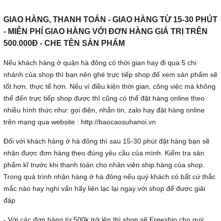
GIAO HÀNG, THANH TOÁN - GIAO HÀNG TỪ 15-30 PHÚT
-
MIỄN PHÍ GIAO HÀNG VỚI ĐƠN HÀNG GIÁ TRỊ TRÊN
500.000Đ - CHE TÊN SẢN PHẨM
Nếu khách hàng ở quận hà đông có thời gian hay đi qua 5 chi
nhánh của shop thì bạn nên ghé trực tiếp shop để xem sản phẩm sẽ
tốt hơn, thực tế hơn. Nếu vì điều kiện thời gian, công việc mà không
thể đến trực tiếp shop được thì cũng có thể đặt hàng online theo
nhiều hình thức như: gọi điện, nhắn tin, zalo hay đặt hàng online
trên mạng qua website : http://baocaosuhanoi.vn
Đối với khách hàng ở hà đông thì sau 15-30 phút đặt hàng bạn sẽ
nhận được đơn hàng theo đúng yêu cầu của mình. Kiểm tra sản
phẩm kĩ trước khi thanh toán cho nhân viên ship hàng của shop.
Trong quá trình nhận hàng ở hà đông nếu quý khách có bất cứ thắc
mắc nào hay nghi vấn hãy liên lạc lại ngay với shop để được giải
đáp
- Với các đơn hàng từ 500k trở lên thì shop sẽ Freeship cho quý