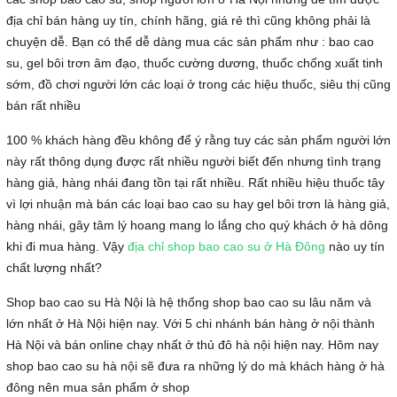
địa chỉ bán hàng uy tín, chính hãng, giá rẻ thì cũng không phải là
chuyện dễ. Bạn có thể dễ dàng mua các sản phẩm như : bao cao
su, gel bôi trơn âm đạo, thuốc cường dương, thuốc chống xuất tinh
sớm, đồ chơi người lớn các loại ở trong các hiệu thuốc, siêu thị cũng
bán rất nhiều
100 % khách hàng đều không để ý rằng tuy các sản phẩm người lớn
này rất thông dụng được rất nhiều người biết đến nhưng tình trạng
hàng giả, hàng nhái đang tồn tại rất nhiều. Rất nhiều hiệu thuốc tây
vì lợi nhuận mà bán các loại bao cao su hay gel bôi trơn là hàng giả,
hàng nhái, gây tâm lý hoang mang lo lắng cho quý khách ở hà dông
khi đi mua hàng. Vậy
địa chỉ shop bao cao su ở Hà Đông
nào uy tín
chất lượng nhất?
Shop bao cao su Hà Nội là hệ thống shop bao cao su lâu năm và
lớn nhất ở Hà Nội hiện nay. Với 5 chi nhánh bán hàng ở nội thành
Hà Nội và bán online chạy nhất ở thủ đô hà nội hiện nay. Hôm nay
shop bao cao su hà nội sẽ đưa ra những lý do mà khách hàng ở hà
đông nên mua sản phẩm ở shop