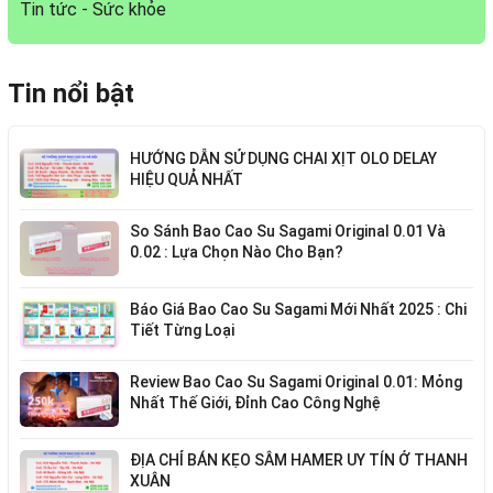
Tin tức - Sức khỏe
Tin nổi bật
HƯỚNG DẪN SỬ DỤNG CHAI XỊT OLO DELAY
HIỆU QUẢ NHẤT
So Sánh Bao Cao Su Sagami Original 0.01 Và
0.02 : Lựa Chọn Nào Cho Bạn?
Báo Giá Bao Cao Su Sagami Mới Nhất 2025 : Chi
Tiết Từng Loại
Review Bao Cao Su Sagami Original 0.01: Mỏng
Nhất Thế Giới, Đỉnh Cao Công Nghệ
ĐỊA CHỈ BÁN KẸO SÂM HAMER UY TÍN Ở THANH
XUÂN