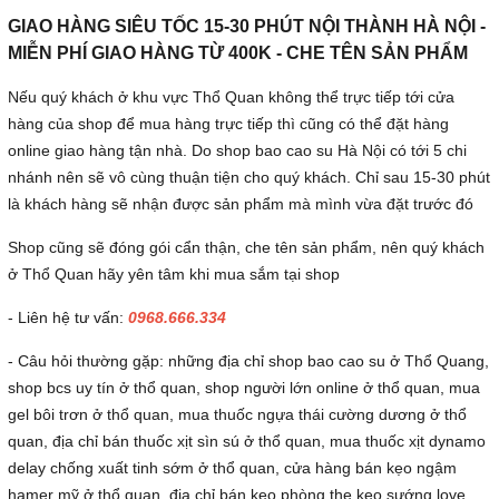
GIAO HÀNG SIÊU TỐC 15-30 PHÚT NỘI THÀNH HÀ NỘI -
MIỄN PHÍ GIAO HÀNG TỪ 400K - CHE TÊN SẢN PHẨM
Nếu quý khách ở khu vực Thổ Quan không thể trực tiếp tới cửa
hàng của shop để mua hàng trực tiếp thì cũng có thể đặt hàng
online giao hàng tận nhà. Do shop bao cao su Hà Nội có tới 5 chi
nhánh nên sẽ vô cùng thuận tiện cho quý khách. Chỉ sau 15-30 phút
là khách hàng sẽ nhận được sản phẩm mà mình vừa đặt trước đó
Shop cũng sẽ đóng gói cẩn thận, che tên sản phẩm, nên quý khách
ở Thổ Quan hãy yên tâm khi mua sắm tại shop
- Liên hệ tư vấn:
0968.666.334
- Câu hỏi thường gặp: những địa chỉ shop bao cao su ở Thổ Quang,
shop bcs uy tín ở thổ quan, shop người lớn online ở thổ quan, mua
gel bôi trơn ở thổ quan, mua thuốc ngựa thái cường dương ở thổ
quan, địa chỉ bán thuốc xịt sìn sú ở thổ quan, mua thuốc xịt dynamo
delay chống xuất tinh sớm ở thổ quan, cửa hàng bán kẹo ngậm
hamer mỹ ở thổ quan, địa chỉ bán kẹo phòng the kẹo sướng love