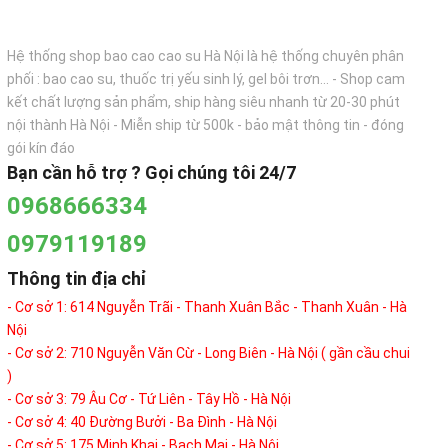
Hệ thống shop bao cao cao su Hà Nội là hệ thống chuyên phân
phối : bao cao su, thuốc trị yếu sinh lý, gel bôi trơn... - Shop cam
kết chất lượng sản phẩm, ship hàng siêu nhanh từ 20-30 phút
nội thành Hà Nội - Miễn ship từ 500k - bảo mật thông tin - đóng
gói kín đáo
Bạn cần hỗ trợ ? Gọi chúng tôi 24/7
0968666334
0979119189
Thông tin địa chỉ
- Cơ sở 1: 614 Nguyễn Trãi - Thanh Xuân Bắc - Thanh Xuân - Hà
Nội
- Cơ sở 2: 710 Nguyễn Văn Cừ - Long Biên - Hà Nội ( gần cầu chui
)
- Cơ sở 3: 79 Âu Cơ - Tứ Liên - Tây Hồ - Hà Nội
- Cơ sở 4: 40 Đường Bưởi - Ba Đình - Hà Nội
- Cơ sở 5: 175 Minh Khai - Bạch Mai - Hà Nội