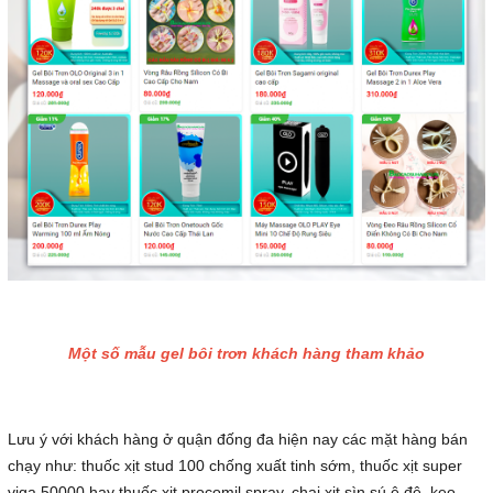
Một số mẫu gel bôi trơn khách hàng tham khảo
Lưu ý với khách hàng ở quận đống đa hiện nay các mặt hàng bán
chạy như: thuốc xịt stud 100 chống xuất tinh sớm, thuốc xịt super
viga 50000 hay thuốc xịt procomil spray, chai xịt sìn sú ê đê, kẹo