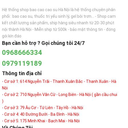
Hệ thống shop bao cao cao su Hà Nội là hệ thống chuyên phân
phối : bao cao su, thuốc trị yếu sinh lý, gel bôi trơn... - Shop cam
kết chất lượng sản phẩm, ship hàng siêu nhanh từ 20-30 phút
nội thành Hà Nội - Miễn ship từ 500k - bảo mật thông tin - đóng
gói kín đáo
Bạn cần hỗ trợ ? Gọi chúng tôi 24/7
0968666334
0979119189
Thông tin địa chỉ
- Cơ sở 1: 614 Nguyễn Trãi - Thanh Xuân Bắc - Thanh Xuân - Hà
Nội
- Cơ sở 2: 710 Nguyễn Văn Cừ - Long Biên - Hà Nội ( gần cầu chui
)
- Cơ sở 3: 79 Âu Cơ - Tứ Liên - Tây Hồ - Hà Nội
- Cơ sở 4: 40 Đường Bưởi - Ba Đình - Hà Nội
- Cơ sở 5: 175 Minh Khai - Bạch Mai - Hà Nội
Về Chúng Tôi