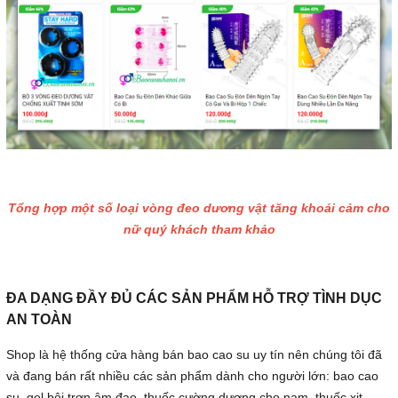
Tổng hợp một số loại vòng đeo dương vật tăng khoái cảm cho
nữ quý khách tham khảo
ĐA DẠNG ĐẦY ĐỦ CÁC SẢN PHẨM HỖ TRỢ TÌNH DỤC
AN TOÀN
Shop là hệ thống cửa hàng bán bao cao su uy tín nên chúng tôi đã
và đang bán rất nhiều các sản phẩm dành cho người lớn: bao cao
su, gel bôi trơn âm đạo, thuốc cường dương cho nam, thuốc xịt