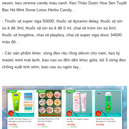
seven, kẹo xtreme candy màu xanh, Kẹo Thảo Dược Hoa Sen Tuyết
Bạc Hà Mint Snow Lotus Herbs Candy...
- Thuốc xịt super viga 50000, thuốc xịt dynamo delay, thuốc xịt sìn
sú ê đê 3ml, thuốc xịt sìn sú ê đê 5 ml, chai xịt trùm sìn sú 6ml,
thuốc xịt longtime, chai xịt playboy, chai xịt super viga dooz 34000
màu đỏ...
- Các sản phẩm khác: vòng đeo râu rồng silicon cho nam, kẹo bj
mastic mint mát lạnh, bao cao su đôn dên khúc giữa, bộ 3 vòng đeo
chống xuất tinh sớm, bao cao su ngón tay...