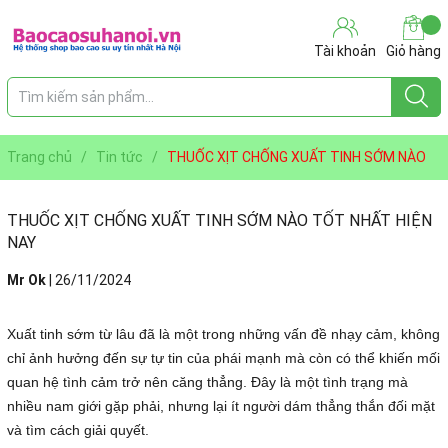
Tài khoản
Giỏ hàng
Trang chủ
/
Tin tức
/
THUỐC XỊT CHỐNG XUẤT TINH SỚM NÀO
TỐT NHẤT HIỆN NAY
THUỐC XỊT CHỐNG XUẤT TINH SỚM NÀO TỐT NHẤT HIỆN
NAY
Mr Ok
|
26/11/2024
Xuất tinh sớm từ lâu đã là một trong những vấn đề nhạy cảm, không
chỉ ảnh hưởng đến sự tự tin của phái mạnh mà còn có thể khiến mối
quan hệ tình cảm trở nên căng thẳng. Đây là một tình trạng mà
nhiều nam giới gặp phải, nhưng lại ít người dám thẳng thắn đối mặt
và tìm cách giải quyết.