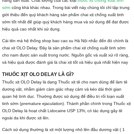
hãng sản xuất. Chất lượng của các loại
thuốc xịt chống xuất tinh
sớm
cũng khá khác nhau. Trong bài viết này chúng tôi chỉ tập trung
giới thiệu đến quý khách hàng sản phẩm chai xịt chống xuất tinh
sớm tốt nhất để giúp quý khách hàng mua và sử dụng để đạt được
hiệu quả cao nhất khi sử dụng.
Cái tên mà hệ thống shop bao cao su Hà Nội nhắc đến đó chính là
chai xịt OLO Delay. Đây là sản phẩm chai xịt chống xuất tinh sớm
cho nam được sản xuất trong nước. Nguồn gốc và xuất xứ rõ ràng,
và hiệu quả được đánh giá là chai xịt tốt và hiệu quả nhất hiện nay
THUỐC XỊT OLO DELAY LÀ GÌ?
Thuốc xịt OLO Delay là dạng Thuốc xịt tê cho nam dùng để làm tê
dương vật, nhằm giảm cảm giác nhạy cảm và kéo dài thời gian
quan hệ tình dục. Thường được sử dụng để điều trị rối loạn xuất
tinh sớm (premature ejaculation). Thành phần chính trong Thuốc xịt
OLO Delay là hoạt chất Lidocaine USP 13%, có tác dụng gây tê
ngoài da khi được xịt lên.
Cách sử dụng thường là xịt một lượng nhỏ lên đầu dương vật ( 1