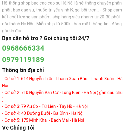
Hệ thống shop bao cao cao su Hà Nội là hệ thống chuyên phân
phối : bao cao su, thuốc trị yếu sinh lý, gel bôi trơn... - Shop cam
kết chất lượng sản phẩm, ship hàng siêu nhanh từ 20-30 phút
nội thành Hà Nội - Miễn ship từ 500k - bảo mật thông tin - đóng
gói kín đáo
Bạn cần hỗ trợ ? Gọi chúng tôi 24/7
0968666334
0979119189
Thông tin địa chỉ
- Cơ sở 1: 614 Nguyễn Trãi - Thanh Xuân Bắc - Thanh Xuân - Hà
Nội
- Cơ sở 2: 710 Nguyễn Văn Cừ - Long Biên - Hà Nội ( gần cầu chui
)
- Cơ sở 3: 79 Âu Cơ - Tứ Liên - Tây Hồ - Hà Nội
- Cơ sở 4: 40 Đường Bưởi - Ba Đình - Hà Nội
- Cơ sở 5: 175 Minh Khai - Bạch Mai - Hà Nội
Về Chúng Tôi