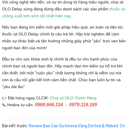
Với công nghệ tiên tiến, và sự tin dùng từ hàng triệu người, chai xịt
OLO Delay xứng đáng đứng đầu danh sách các sản phẩm
thuốc xịt
chống xuất tinh sớm tốt nhất hiện nay
.
Nếu bạn đang tìm kiếm một giải pháp hiệu quả, an toàn và tiện lợi,
thuốc xịt OLO Delay chính là câu trả lời. Hãy trải nghiệm để cảm
nhận sự khác biệt và tận hưởng những giây phút "yêu" trọn vẹn bên
người bạn đời của mình!
Đầu tư cho sức khỏe sinh lý chính là đầu tư cho hạnh phúc của
chính bạn và người bạn đời. Hãy mạnh dạn tìm kiếm sự hỗ trợ khi
cần thiết, bởi một "cuộc yêu" chất lượng không chỉ là niềm vui mà
còn là cầu nối gắn kết tình cảm bền chặt. Chúc bạn luôn tự tin và
"yêu dài lâu"
👉 Đặt hàng ngay CLCIK:
Chai xịt OLO Chính Hãng
0968.666.334 - 0979.119.189
📞 Hotline tư vấn:
Bài viết trước:
Review Bao Cao Su Innova Vàng Dotted & Ribbed: Có