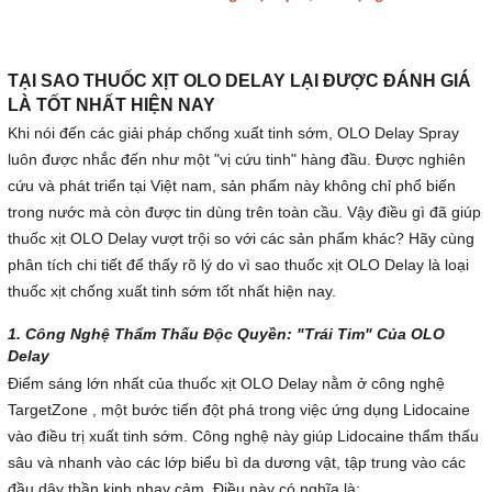
TẠI SAO THUỐC XỊT OLO DELAY LẠI ĐƯỢC ĐÁNH GIÁ
LÀ TỐT NHẤT HIỆN NAY
Khi nói đến các giải pháp chống xuất tinh sớm, OLO Delay Spray
luôn được nhắc đến như một "vị cứu tinh" hàng đầu. Được nghiên
cứu và phát triển tại Việt nam, sản phẩm này không chỉ phổ biến
trong nước mà còn được tin dùng trên toàn cầu. Vậy điều gì đã giúp
thuốc xịt OLO Delay vượt trội so với các sản phẩm khác? Hãy cùng
phân tích chi tiết để thấy rõ lý do vì sao thuốc xịt OLO Delay là loại
thuốc xịt chống xuất tinh sớm tốt nhất hiện nay.
1. Công Nghệ Thẩm Thấu Độc Quyền: "Trái Tim" Của OLO
Delay
Điểm sáng lớn nhất của thuốc xịt OLO Delay nằm ở công nghệ
TargetZone , một bước tiến đột phá trong việc ứng dụng Lidocaine
vào điều trị xuất tinh sớm. Công nghệ này giúp Lidocaine thẩm thấu
sâu và nhanh vào các lớp biểu bì da dương vật, tập trung vào các
đầu dây thần kinh nhạy cảm. Điều này có nghĩa là: