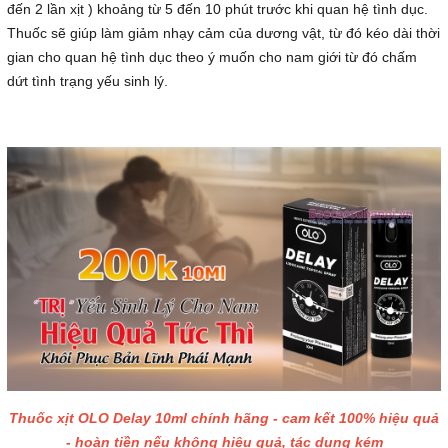
đến 2 lần xịt ) khoảng từ 5 đến 10 phút trước khi quan hệ tình dục.
Thuốc sẽ giúp làm giảm nhạy cảm của dương vật, từ đó kéo dài thời
gian cho quan hệ tình dục theo ý muốn cho nam giới từ đó chấm
dứt tình trạng yếu sinh lý.
Thuốc xịt OLO Delay 10ml chính hãng - cam kết 100% hiệu quả
- hoàn tiền nếu không hiệu quả, tác dụng kém