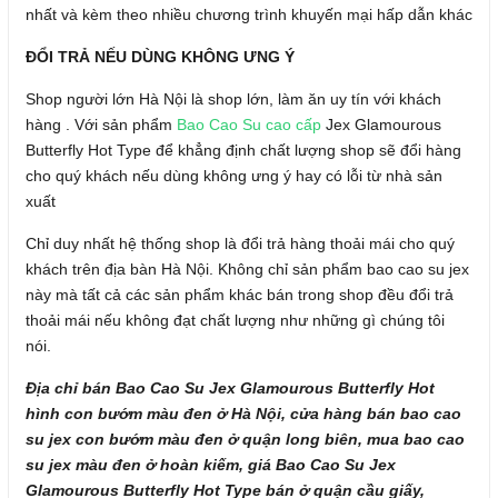
nhất và kèm theo nhiều chương trình khuyến mại hấp dẫn khác
ĐỔI TRẢ NẾU DÙNG KHÔNG ƯNG Ý
Shop người lớn Hà Nội là shop lớn, làm ăn uy tín với khách
hàng . Với sản phẩm
Bao Cao Su cao cấp
Jex Glamourous
Butterfly Hot Type để khẳng định chất lượng shop sẽ đổi hàng
cho quý khách nếu dùng không ưng ý hay có lỗi từ nhà sản
xuất
Chỉ duy nhất hệ thống shop là đổi trả hàng thoải mái cho quý
khách trên địa bàn Hà Nội. Không chỉ sản phẩm bao cao su jex
này mà tất cả các sản phẩm khác bán trong shop đều đổi trả
thoải mái nếu không đạt chất lượng như những gì chúng tôi
nói.
Địa chỉ bán Bao Cao Su Jex Glamourous Butterfly Hot
hình con bướm màu đen ở Hà Nội, cửa hàng bán bao cao
su jex con bướm màu đen ở quận long biên, mua bao cao
su jex màu đen ở hoàn kiếm, giá Bao Cao Su Jex
Glamourous Butterfly Hot Type bán ở quận cầu giấy,