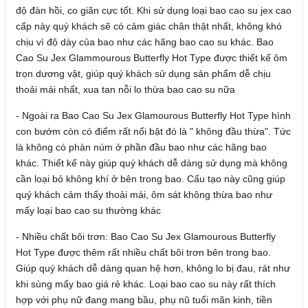
độ đàn hồi, co giãn cực tốt. Khi sử dụng loại bao cao su jex cao
cấp này quý khách sẽ có cảm giác chân thật nhất, không khó
chịu vì độ dày của bao như các hãng bao cao su khác. Bao
Cao Su Jex Glammourous Butterfly Hot Type được thiết kế ôm
trọn dương vật, giúp quý khách sử dụng sản phẩm dễ chịu
thoải mái nhất, xua tan nỗi lo thừa bao cao su nữa
- Ngoài ra Bao Cao Su Jex Glamourous Butterfly Hot Type hình
con bướm còn có điểm rất nổi bật đó là " không đầu thừa". Tức
là không có phàn núm ở phần đầu bao như các hãng bao
khác. Thiết kế này giúp quý khách dễ dàng sử dụng mà không
cần loại bỏ không khí ở bên trong bao. Cấu tạo này cũng giúp
quý khách cảm thấy thoải mái, ôm sát không thừa bao như
mấy loại bao cao su thường khác
- Nhiều chất bôi trơn: Bao Cao Su Jex Glamourous Butterfly
Hot Type được thêm rất nhiều chất bôi trơn bên trong bao.
Giúp quý khách dễ dàng quan hệ hơn, không lo bị đau, rát như
khi sùng mấy bao giá rẻ khác. Loại bao cao su này rất thích
hợp với phụ nữ đang mang bầu, phụ nũ tuổi mãn kinh, tiền