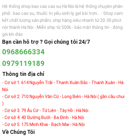
Hệ thống shop bao cao cao su Hà Nội là hệ thống chuyên phân
phối : bao cao su, thuốc trị yếu sinh lý, gel bôi trơn... - Shop cam
kết chất lượng sản phẩm, ship hàng siêu nhanh từ 20-30 phút
nội thành Hà Nội - Miễn ship từ 500k - bảo mật thông tin - đóng
gói kín đáo
Bạn cần hỗ trợ ? Gọi chúng tôi 24/7
0968666334
0979119189
Thông tin địa chỉ
- Cơ sở 1: 614 Nguyễn Trãi - Thanh Xuân Bắc - Thanh Xuân - Hà
Nội
- Cơ sở 2: 710 Nguyễn Văn Cừ - Long Biên - Hà Nội ( gần cầu chui
)
- Cơ sở 3: 79 Âu Cơ - Tứ Liên - Tây Hồ - Hà Nội
- Cơ sở 4: 40 Đường Bưởi - Ba Đình - Hà Nội
- Cơ sở 5: 175 Minh Khai - Bạch Mai - Hà Nội
Về Chúng Tôi