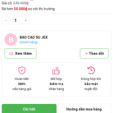
Giá cũ:
240.000₫
Rẻ hơn
50.000₫
so với thị trường
–
+
B
BAO CAO SU JEX
(Chính hãng)
Xem thêm
Theo dõi
Hoàn tiền
Mở hộp
Đóng hộp Kín
300%
kiểm tra
bảo mật
nếu hàng giả
nhận hàng
tuyệt đối
Chi tiết
Hướng dẫn mua hàng